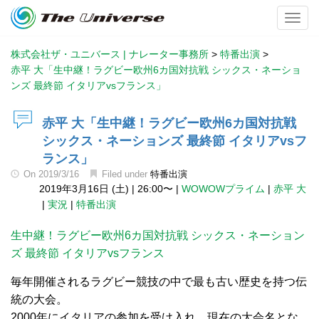
Toggl
株式会社ザ・ユニバース | ナレーター事務所
>
特番出演
>
赤平 大「生中継！ラグビー欧州6カ国対抗戦 シックス・ネーショ
ンズ 最終節 イタリアvsフランス」
赤平 大「生中継！ラグビー欧州6カ国対抗戦
シックス・ネーションズ 最終節 イタリアvsフ
ランス」
On
2019/3/16
Filed under
特番出演
2019年3月16日 (土)
|
26:00〜
|
WOWOWプライム
|
赤平 大
|
実況
|
特番出演
生中継！ラグビー欧州6カ国対抗戦 シックス・ネーション
ズ 最終節 イタリアvsフランス
毎年開催されるラグビー競技の中で最も古い歴史を持つ伝
統の大会。
2000年にイタリアの参加を受け入れ、現在の大会名とな