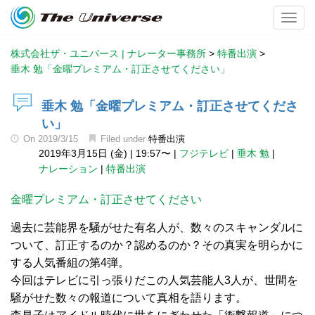
Toggl
株式会社ザ・ユニバース | ナレーター事務所
>
特番出演
>
垂木 勉「金曜プレミアム・訂正させてください」
垂木 勉「金曜プレミアム・訂正させてくださ
い」
On
2019/3/15
Filed under
特番出演
2019年3月15日 (金)
|
19:57〜
|
フジテレビ
|
垂木 勉
|
ナレーション
|
特番出演
金曜プレミアム・訂正させてください
過去に芸能界を騒がせた有名人が、数々のスキャンダルに
ついて、訂正するのか？認めるのか？その真実を明らかに
する人気番組の第4弾。
今回はテレビに引っ張りだこの人気芸能人3人が、世間を
騒がせた数々の報道について真相を語ります。