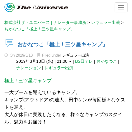
Toggl
株式会社ザ・ユニバース | ナレーター事務所
>
レギュラー出演
>
おかなつこ「極上！三ツ星キャンプ」
おかなつこ「極上！三ツ星キャンプ」
On
2019/3/13
Filed under
レギュラー出演
2019年3月13日 (水)
|
21:00〜
|
BS日テレ
|
おかなつこ
|
ナレーション
|
レギュラー出演
極上！三ツ星キャンプ
一大ブームを迎えているキャンプ。
キャンプ(アウトドア)の達人、田中ケンが毎回様々なゲス
トを迎え、
大人が休日に実践したくなる、様々なキャンプのスタイ
ル、魅力をお届け！