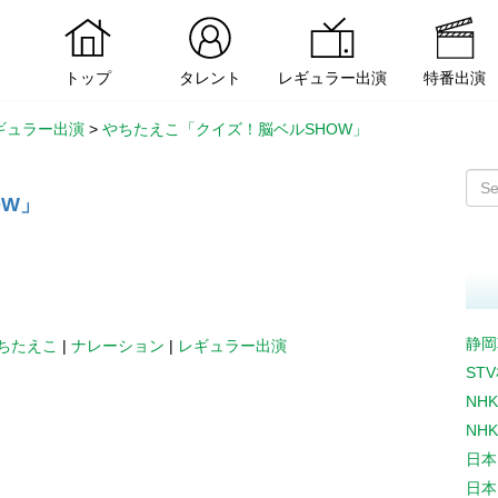
トップ
タレント
レギュラー出演
特番出演
ギュラー出演
>
やちたえこ「クイズ！脳ベルSHOW」
OW」
静岡
ちたえこ
|
ナレーション
|
レギュラー出演
ST
NH
NH
日本
日本