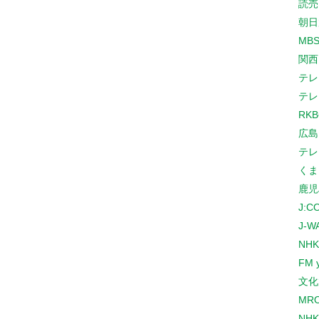
読売
朝日
MB
関西
テレ
テレ
RK
広島
テレ
くま
鹿児
J:
J-W
NHK
FM 
文化
MR
NH