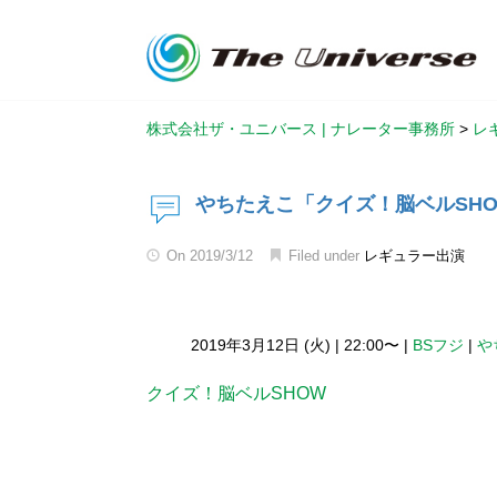
株式会社ザ・ユニバース | ナレーター事務所
>
レ
やちたえこ「クイズ！脳ベルSH
On
2019/3/12
Filed under
レギュラー出演
2019年3月12日 (火)
|
22:00〜
|
BSフジ
|
や
クイズ！脳ベルSHOW