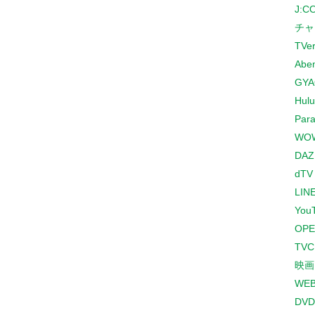
J:
チャ
TVe
Abe
GYA
Hulu
Para
WO
DAZ
dTV
LINE
You
OPE
TV
映画
WE
DVD