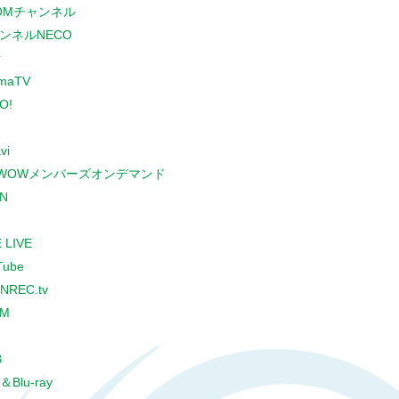
COMチャンネル
ンネルNECO
r
maTV
O!
vi
WOWメンバーズオンデマンド
N
 LIVE
Tube
NREC.tv
CM
B
＆Blu-ray