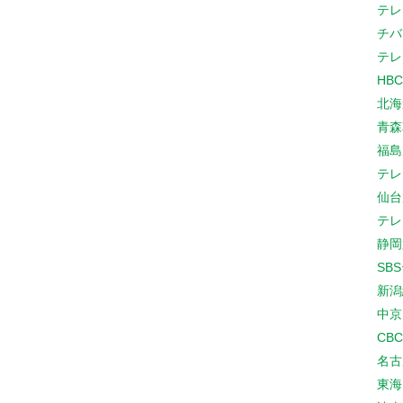
テレ
チバ
テレ
HB
北海
青森
福島
テレ
仙台
テレ
静岡
SB
新潟
中京
CB
名古
東海