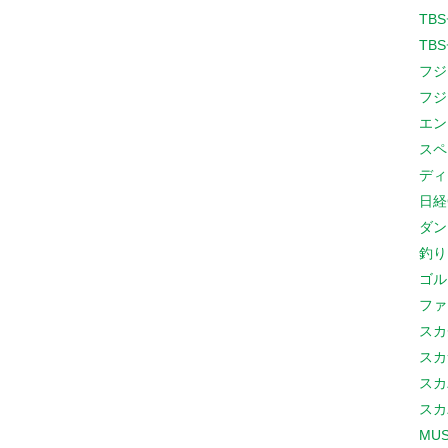
TB
TB
フジ
フジ
エン
スペ
ディ
日経
ダン
釣り
ゴル
ファ
スカ
スカ
スカ
スカ
MUS