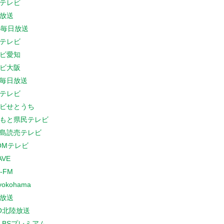
テレビ
放送
S毎日放送
テレビ
ビ愛知
ビ大阪
B毎日放送
テレビ
ビせとうち
もと県民テレビ
島読売テレビ
COMテレビ
AVE
-FM
yokohama
放送
O北陸放送
K BSプレミアム