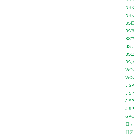
NHK
NHK
BS
BS
BS
BS
BS1
BS
WO
WO
J S
J S
J S
J S
GAO
日テ
日テ