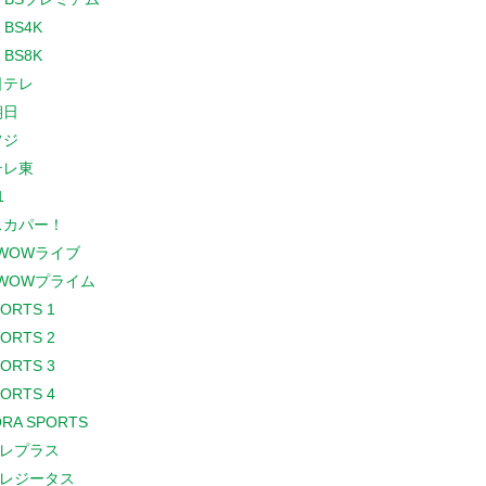
 BS4K
 BS8K
日テレ
朝日
フジ
テレ東
1
スカパー！
WOWライブ
WOWプライム
PORTS 1
PORTS 2
PORTS 3
PORTS 4
RA SPORTS
レプラス
レジータス