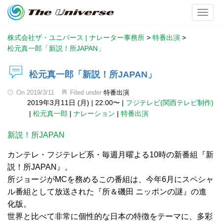
Toggl
株式会社ザ・ユニバース | ナレーター事務所
>
特番出演
>
松元真一郎「新説！所JAPAN」
松元真一郎「新説！所JAPAN」
On
2019/3/11
Filed under
特番出演
2019年3月11日 (月)
|
22:00〜
|
フジテレビ(関西テレビ制作)
|
松元真一郎
|
ナレーション
|
特番出演
新説！所JAPAN
カンテレ・フジテレビ系・毎週月曜よる10時の新番組『新
説！所JAPAN』。
所ジョージがMCを務めるこの番組は、今年6月にスペシャ
ル番組として放送された『所＆磯田 ニッポンの謎』の進
化版。
世界と比べて非常に個性的な日本の特徴をテーマに、多彩