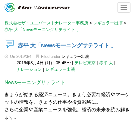
Toggl
株式会社ザ・ユニバース | ナレーター事務所
>
レギュラー出演
>
赤平 大「Newsモーニングサテライト 」
赤平 大「Newsモーニングサテライト 」
On
2019/3/4
Filed under
レギュラー出演
2019年3月4日 (月)
|
05:45〜
|
テレビ東京
|
赤平 大
|
ナレーション
|
レギュラー出演
Newsモーニングサテライト
きょうが始まる経済ニュース。きょう必要な経済やマーケ
ットの情報を、きょうの仕事や投資戦略に。
さらに企業や産業ニュースを強化。経済の未来を読み解き
ます。