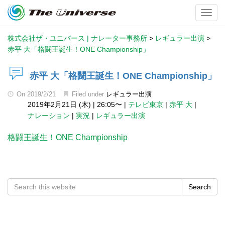
Toggl
株式会社ザ・ユニバース | ナレーター事務所
>
レギュラー出演
>
赤平 大「格闘王誕生！ONE Championship」
赤平 大「格闘王誕生！ONE Championship」
On
2019/2/21
Filed under
レギュラー出演
2019年2月21日 (木)
|
26:05〜
|
テレビ東京
|
赤平 大
|
ナレーション
|
実況
|
レギュラー出演
格闘王誕生！ONE Championship
Search