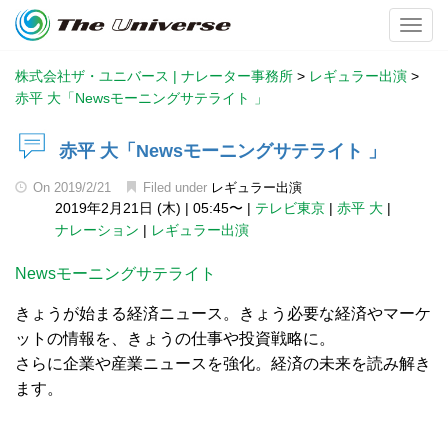
Toggl
株式会社ザ・ユニバース | ナレーター事務所
>
レギュラー出演
>
赤平 大「Newsモーニングサテライト 」
赤平 大「Newsモーニングサテライト 」
On
2019/2/21
Filed under
レギュラー出演
2019年2月21日 (木)
|
05:45〜
|
テレビ東京
|
赤平 大
|
ナレーション
|
レギュラー出演
Newsモーニングサテライト
きょうが始まる経済ニュース。きょう必要な経済やマーケ
ットの情報を、きょうの仕事や投資戦略に。
さらに企業や産業ニュースを強化。経済の未来を読み解き
ます。