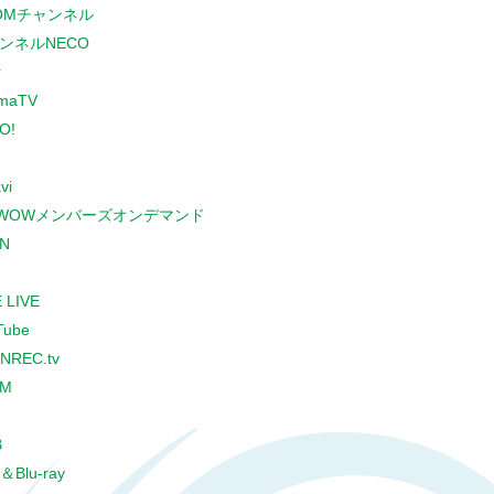
COMチャンネル
ンネルNECO
r
maTV
O!
vi
WOWメンバーズオンデマンド
N
 LIVE
Tube
NREC.tv
CM
B
＆Blu-ray