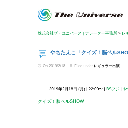
株式会社ザ・ユニバース | ナレーター事務所
>
レ
やちたえこ「クイズ！脳ベルSH
On
2019/2/18
Filed under
レギュラー出演
2019年2月18日 (月)
|
22:00〜
|
BSフジ
|
や
クイズ！脳ベルSHOW