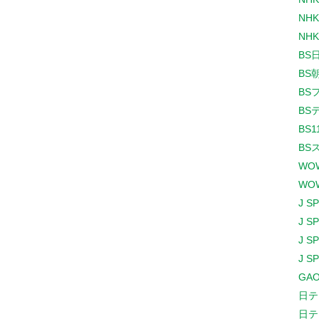
NHK
NHK
BS
BS
BS
BS
BS1
BS
WO
WO
J S
J S
J S
J S
GAO
日テ
日テ