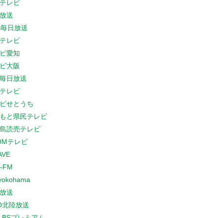
テレビ
放送
S毎日放送
テレビ
ビ愛知
ビ大阪
B毎日放送
テレビ
ビせとうち
もと県民テレビ
島読売テレビ
COMテレビ
AVE
-FM
yokohama
放送
O北陸放送
K BSプレミアム