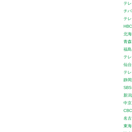
テレ
チバ
テレ
HB
北海
青森
福島
テレ
仙台
テレ
静岡
SB
新潟
中京
CB
名古
東海