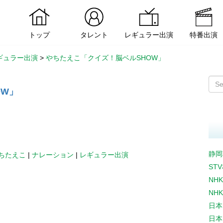
トップ
タレント
レギュラー出演
特番出演
ギュラー出演
>
やちたえこ「クイズ！脳ベルSHOW」
OW」
静岡
ちたえこ
|
ナレーション
|
レギュラー出演
ST
NH
NH
日本
日本