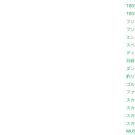
TB
TB
フジ
フジ
エン
スペ
ディ
日経
ダン
釣り
ゴル
ファ
スカ
スカ
スカ
スカ
MUS