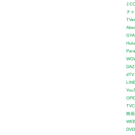
J:
チャ
TVe
Abe
GYA
Hulu
Para
WO
DAZ
dTV
LINE
You
OPE
TV
映画
WE
DVD