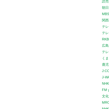
読売
朝日
MB
関西
テレ
テレ
RK
広島
テレ
くま
鹿児
J:
J-W
NHK
FM 
文化
MR
NH