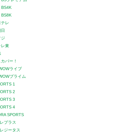
 BS4K
 BS8K
日テレ
朝日
フジ
テレ東
1
スカパー！
WOWライブ
WOWプライム
PORTS 1
PORTS 2
PORTS 3
PORTS 4
RA SPORTS
レプラス
レジータス