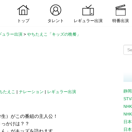
トップ
タレント
レギュラー出演
特番出演
ギュラー出演
>
やちたえこ「キッズの晩餐」
静岡
ちたえこ
|
ナレーション
|
レギュラー出演
ST
NH
NH
学生）がこの番組の主人公！
日本
きっかけは？？
日本
くん」がキッズを訪ねます。