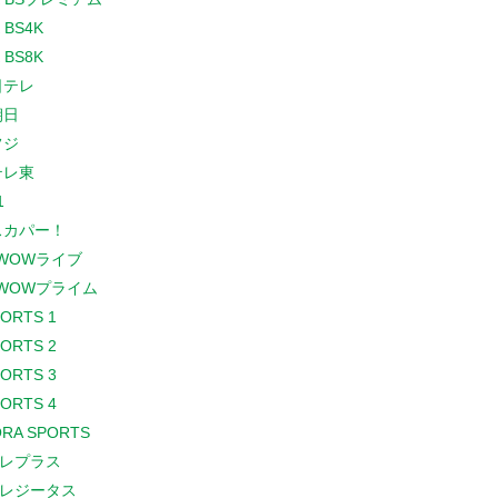
 BS4K
 BS8K
日テレ
朝日
フジ
テレ東
1
スカパー！
WOWライブ
WOWプライム
PORTS 1
PORTS 2
PORTS 3
PORTS 4
RA SPORTS
レプラス
レジータス