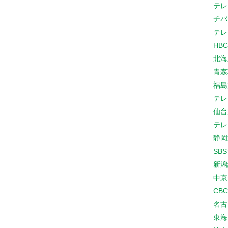
テレ
チバ
テレ
HB
北海
青森
福島
テレ
仙台
テレ
静岡
SB
新潟
中京
CB
名古
東海