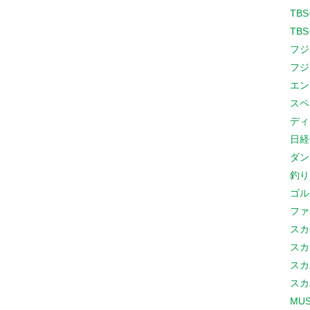
TB
TB
フジ
フジ
エン
スペ
ディ
日経
ダン
釣り
ゴル
ファ
スカ
スカ
スカ
スカ
MUS