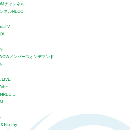
COMチャンネル
ンネルNECO
r
maTV
O!
vi
WOWメンバーズオンデマンド
N
 LIVE
Tube
NREC.tv
CM
B
＆Blu-ray