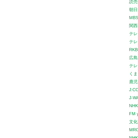
読売
朝日
MB
関西
テレ
テレ
RK
広島
テレ
くま
鹿児
J:
J-W
NHK
FM 
文化
MR
NH