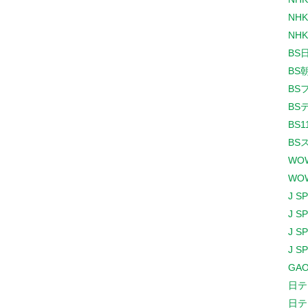
NHK
NHK
BS
BS
BS
BS
BS1
BS
WO
WO
J S
J S
J S
J S
GAO
日テ
日テ