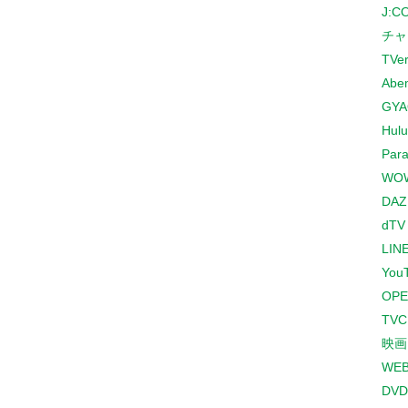
J:
チャ
TVe
Abe
GYA
Hulu
Para
WO
DAZ
dTV
LINE
You
OPE
TV
映画
WE
DVD