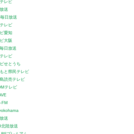
テレビ
放送
S毎日放送
テレビ
ビ愛知
ビ大阪
B毎日放送
テレビ
ビせとうち
もと県民テレビ
島読売テレビ
COMテレビ
AVE
-FM
yokohama
放送
O北陸放送
K BSプレミアム