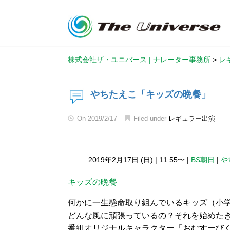
株式会社ザ・ユニバース | ナレーター事務所
>
レ
やちたえこ「キッズの晩餐」
On
2019/2/17
Filed under
レギュラー出演
2019年2月17日 (日)
|
11:55〜
|
BS朝日
|
や
キッズの晩餐
何かに一生懸命取り組んでいるキッズ（小
どんな風に頑張っているの？それを始めた
番組オリジナルキャラクター「おむすーび