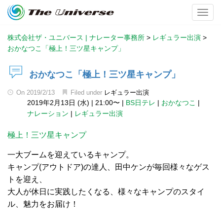
Toggl
株式会社ザ・ユニバース | ナレーター事務所
>
レギュラー出演
>
おかなつこ「極上！三ツ星キャンプ」
おかなつこ「極上！三ツ星キャンプ」
On
2019/2/13
Filed under
レギュラー出演
2019年2月13日 (水)
|
21:00〜
|
BS日テレ
|
おかなつこ
|
ナレーション
|
レギュラー出演
極上！三ツ星キャンプ
一大ブームを迎えているキャンプ。
キャンプ(アウトドア)の達人、田中ケンが毎回様々なゲス
トを迎え、
大人が休日に実践したくなる、様々なキャンプのスタイ
ル、魅力をお届け！