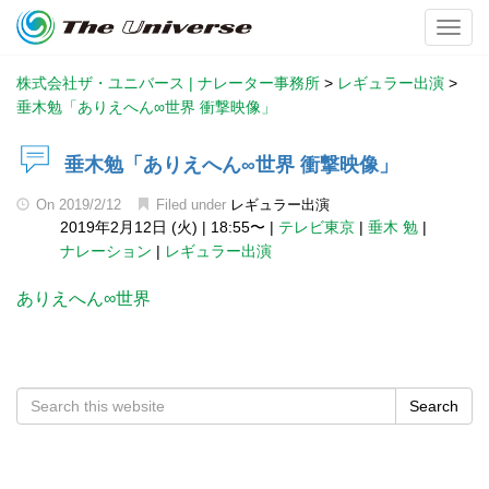
Toggl
株式会社ザ・ユニバース | ナレーター事務所
>
レギュラー出演
>
垂木勉「ありえへん∞世界 衝撃映像」
垂木勉「ありえへん∞世界 衝撃映像」
On
2019/2/12
Filed under
レギュラー出演
2019年2月12日 (火)
|
18:55〜
|
テレビ東京
|
垂木 勉
|
ナレーション
|
レギュラー出演
ありえへん∞世界
Search