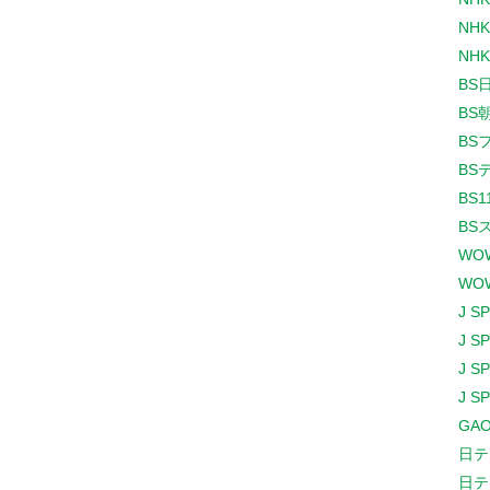
NHK
NHK
BS
BS
BS
BS
BS1
BS
WO
WO
J S
J S
J S
J S
GAO
日テ
日テ