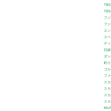
TB
TB
フジ
フジ
エン
スペ
ディ
日経
ダン
釣り
ゴル
ファ
スカ
スカ
スカ
スカ
MUS