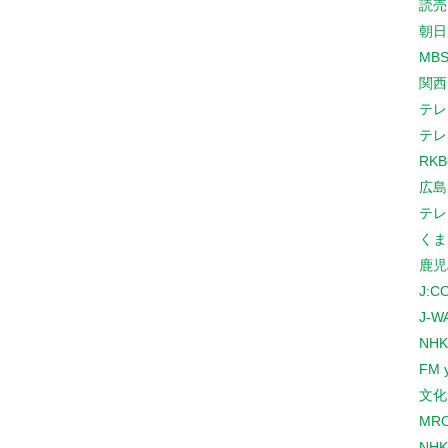
読売
朝日
MB
関西
テレ
テレ
RK
広島
テレ
くま
鹿児
J:
J-W
NHK
FM 
文化
MR
NH