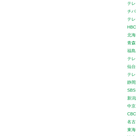
テレ
チバ
テレ
HB
北海
青森
福島
テレ
仙台
テレ
静岡
SB
新潟
中京
CB
名古
東海