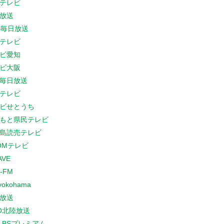
テレビ
放送
S毎日放送
テレビ
ビ愛知
ビ大阪
B毎日放送
テレビ
ビせとうち
もと県民テレビ
島読売テレビ
COMテレビ
AVE
-FM
yokohama
放送
O北陸放送
K BSプレミアム