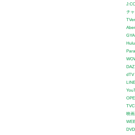
J:
チャ
TVe
Abe
GYA
Hulu
Para
WO
DAZ
dTV
LINE
You
OPE
TV
映画
WE
DVD