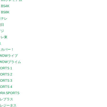
 BS4K
 BS8K
日テレ
朝日
フジ
テレ東
1
スカパー！
WOWライブ
WOWプライム
PORTS 1
PORTS 2
PORTS 3
PORTS 4
RA SPORTS
レプラス
レジータス