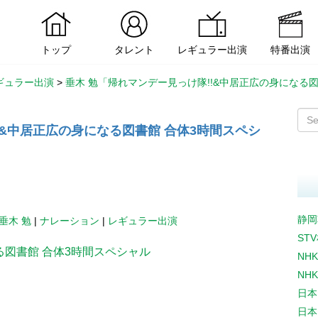
トップ
タレント
レギュラー出演
特番出演
ギュラー出演
>
垂木 勉「帰れマンデー見っけ隊!!&中居正広の身になる
!&中居正広の身になる図書館 合体3時間スペシ
静岡
垂木 勉
|
ナレーション
|
レギュラー出演
ST
る図書館 合体3時間スペシャル
NH
NH
日本
日本