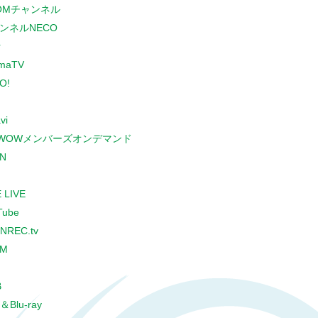
COMチャンネル
ンネルNECO
r
maTV
O!
vi
WOWメンバーズオンデマンド
N
 LIVE
Tube
NREC.tv
CM
B
＆Blu-ray