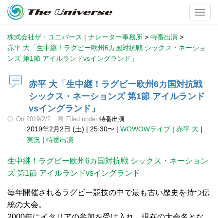
Toggl
株式会社ザ・ユニバース | ナレーター事務所
>
特番出演
>
赤平 大「生中継！ラグビー欧州6カ国対抗戦 シックス・ネーショ
ンズ 第1節 アイルランドvsイングランド」
赤平 大「生中継！ラグビー欧州6カ国対抗戦
シックス・ネーションズ 第1節 アイルランド
vsイングランド」
On
2019/2/2
Filed under
特番出演
2019年2月2日 (土)
|
25:30〜
|
WOWOWライブ
|
赤平 大
|
実況
|
特番出演
生中継！ラグビー欧州6カ国対抗戦 シックス・ネーション
ズ 第1節 アイルランドvsイングランド
毎年開催されるラグビー競技の中で最も古い歴史を持つ伝
統の大会。
2000年にイタリアの参加を受け入れ、現在の大会名とな