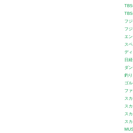
TB
TB
フジ
フジ
エン
スペ
ディ
日経
ダン
釣り
ゴル
ファ
スカ
スカ
スカ
スカ
MUS