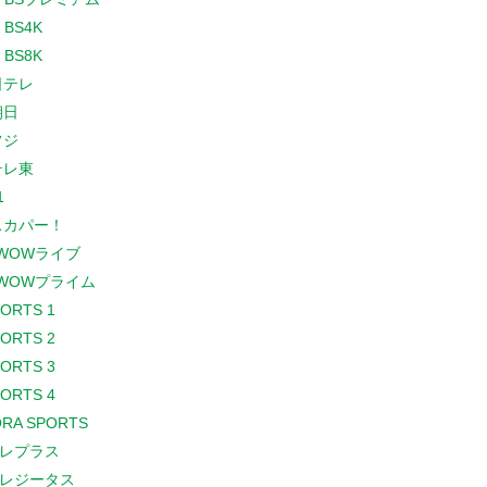
 BS4K
 BS8K
日テレ
朝日
フジ
テレ東
1
スカパー！
WOWライブ
WOWプライム
PORTS 1
PORTS 2
PORTS 3
PORTS 4
RA SPORTS
レプラス
レジータス