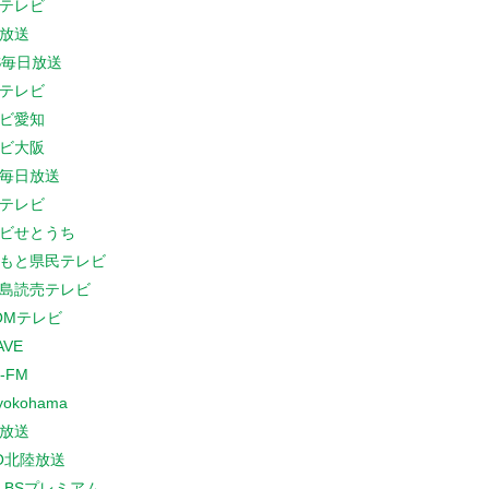
テレビ
放送
S毎日放送
テレビ
ビ愛知
ビ大阪
B毎日放送
テレビ
ビせとうち
もと県民テレビ
島読売テレビ
COMテレビ
AVE
-FM
yokohama
放送
O北陸放送
K BSプレミアム