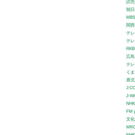
読売
朝日
MB
関西
テレ
テレ
RK
広島
テレ
くま
鹿児
J:
J-W
NHK
FM 
文化
MR
NH