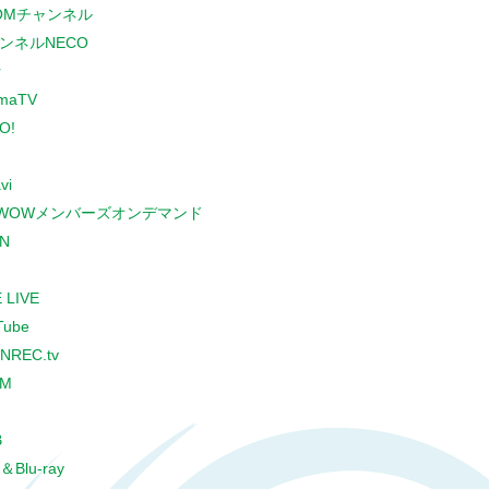
COMチャンネル
ンネルNECO
r
maTV
O!
vi
WOWメンバーズオンデマンド
N
 LIVE
Tube
NREC.tv
CM
B
＆Blu-ray