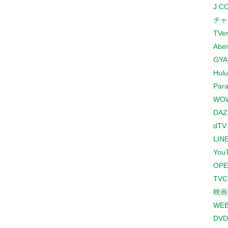
J:
チャ
TVe
Abe
GYA
Hulu
Para
WO
DAZ
dTV
LINE
You
OPE
TV
映画
WE
DVD