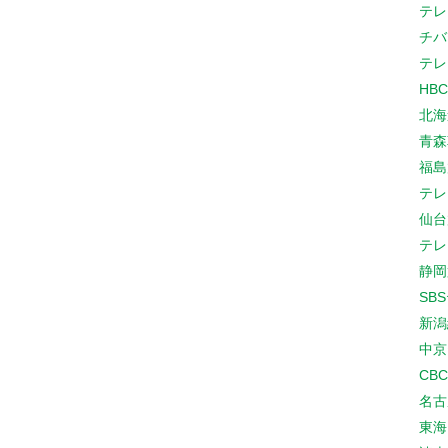
テレ
チバ
テレ
HB
北海
青森
福島
テレ
仙台
テレ
静岡
SB
新潟
中京
CB
名古
東海