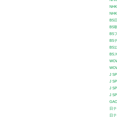
NHK
NHK
BS
BS
BS
BS
BS1
BS
WO
WO
J S
J S
J S
J S
GAO
日テ
日テ