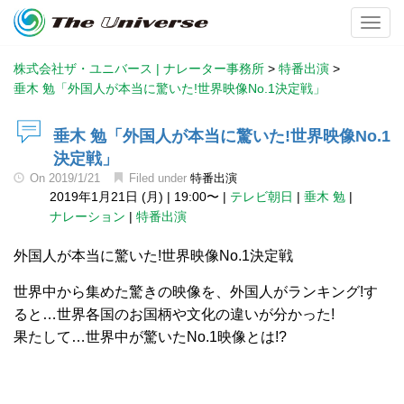
Toggl
株式会社ザ・ユニバース | ナレーター事務所
>
特番出演
>
垂木 勉「外国人が本当に驚いた!世界映像No.1決定戦」
垂木 勉「外国人が本当に驚いた!世界映像No.1
決定戦」
On
2019/1/21
Filed under
特番出演
2019年1月21日 (月)
|
19:00〜
|
テレビ朝日
|
垂木 勉
|
ナレーション
|
特番出演
外国人が本当に驚いた!世界映像No.1決定戦
世界中から集めた驚きの映像を、外国人がランキング!す
ると…世界各国のお国柄や文化の違いが分かった!
果たして…世界中が驚いたNo.1映像とは!?