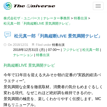
Toggl
株式会社ザ・ユニバース | ナレーター事務所
>
特番出演
>
松元真一郎「列島縦断LIVE 景気満開テレビ」
松元真一郎「列島縦断LIVE 景気満開テレビ」
On
2018/12/31
Filed under
特番出演
2018年12月31日 (月)
|
07:00〜
|
フジテレビ
|
松元真一郎
|
ナレーション
|
特番出演
列島縦断LIVE 景気満開テレビ
今年で11年目を迎える大みそか朝の定番の“実践的経済バ
ラエティー”。
景気満開な企業を徹底取材。消費者の気分もめまぐるしく
変わる現代、なぜこれほど絶好調を維持できるのか。
景気満開の極意を、楽しくわかりやすく伝授します。MC
陣もリニューアル。