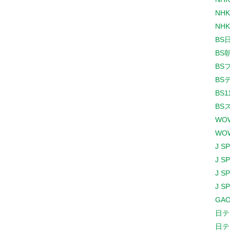
NHK
NHK
BS
BS
BS
BS
BS1
BS
WO
WO
J S
J S
J S
J S
GAO
日テ
日テ