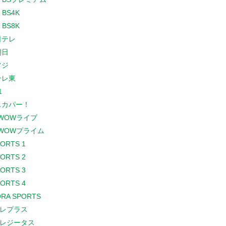
 BS4K
 BS8K
日テレ
朝日
フジ
テレ東
1
スカパー！
WOWライブ
WOWプライム
PORTS 1
PORTS 2
PORTS 3
PORTS 4
RA SPORTS
レプラス
レジータス