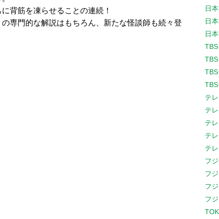
日本
もに背筋を凍らせることの連続！
日本
」の専門的な解説はもちろん、新たな怪談師も続々登
日本
TB
TB
TB
TB
テレ
テレ
テレ
テレ
テレ
フジ
フジ
フジ
フジ
TOK