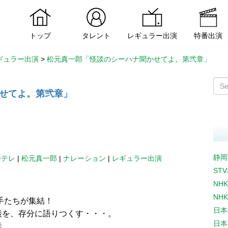
トップ
タレント
レギュラー出演
特番出演
ギュラー出演
>
松元真一郎「怪談のシーハナ聞かせてよ。第弐章」
せてよ。第弐章」
静岡
〜テレ
|
松元真一郎
|
ナレーション
|
レギュラー出演
ST
NH
NH
り手たちが集結！
日本
談を、存分に語りつくす・・・。
日本
孝。