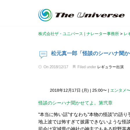
株式会社ザ・ユニバース | ナレーター事務所
>
レ
松元真一郎「怪談のシーハナ聞か
On
2018/12/17
Filed under
レギュラー出演
2018年12月17日 (月)
|
25:00〜
|
エンタメ
怪談のシーハナ聞かせてよ。第弐章
“本当に怖い話”すなわち“本物の怪談”の語
地上波では怖すぎて披露できないような怪
司会は宮城県の神社の神主でもある狩野英