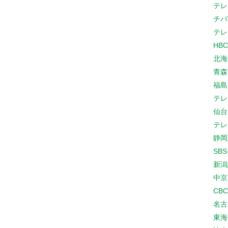
テレ
チバ
テレ
HB
北海
青森
福島
テレ
仙台
テレ
静岡
SB
新潟
中京
CB
名古
東海