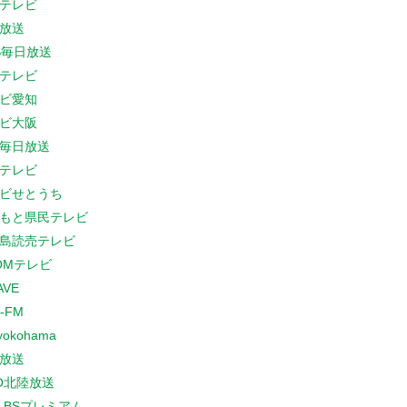
テレビ
放送
S毎日放送
テレビ
ビ愛知
ビ大阪
B毎日放送
テレビ
ビせとうち
もと県民テレビ
島読売テレビ
COMテレビ
AVE
-FM
yokohama
放送
O北陸放送
K BSプレミアム