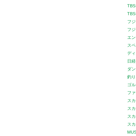
TB
TB
フジ
フジ
エン
スペ
ディ
日経
ダン
釣り
ゴル
ファ
スカ
スカ
スカ
スカ
MUS