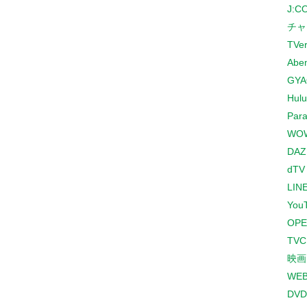
J:
チャ
TVe
Abe
GYA
Hulu
Para
WO
DAZ
dTV
LINE
You
OPE
TV
映画
WE
DVD