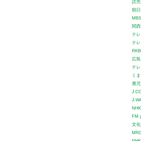
読売
朝日
MB
関西
テレ
テレ
RK
広島
テレ
くま
鹿児
J:
J-W
NHK
FM 
文化
MR
NH