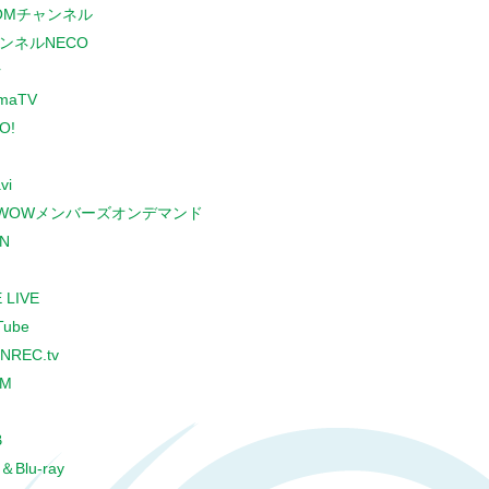
COMチャンネル
ンネルNECO
r
maTV
O!
vi
WOWメンバーズオンデマンド
N
 LIVE
Tube
NREC.tv
CM
B
＆Blu-ray