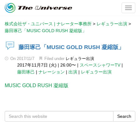
Toggl
株式会社ザ・ユニバース | ナレーター事務所
>
レギュラー出演
>
藤田琢己「MUSIC GOLD RUSH 凝縮版」
藤田琢己「MUSIC GOLD RUSH 凝縮版」
On
2017/11/7
Filed under
レギュラー出演
2017年11月7日 (火)
|
26:00〜
|
スペースシャワーTV
|
藤田琢己
|
ナレーション
|
出演
|
レギュラー出演
MUSIC GOLD RUSH 凝縮版
Search