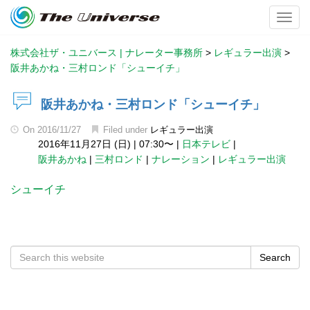
Toggl
株式会社ザ・ユニバース | ナレーター事務所
>
レギュラー出演
>
阪井あかね・三村ロンド「シューイチ」
阪井あかね・三村ロンド「シューイチ」
On
2016/11/27
Filed under
レギュラー出演
2016年11月27日 (日)
|
07:30〜
|
日本テレビ
|
阪井あかね
|
三村ロンド
|
ナレーション
|
レギュラー出演
シューイチ
Search