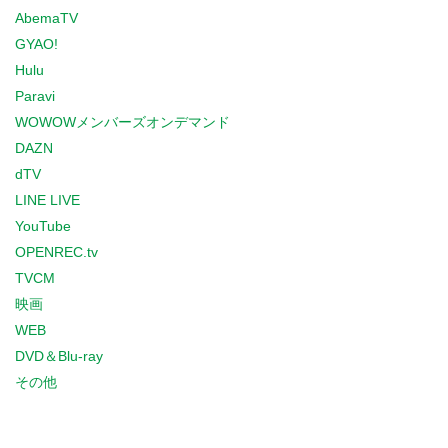
AbemaTV
GYAO!
Hulu
Paravi
WOWOWメンバーズオンデマンド
DAZN
dTV
LINE LIVE
YouTube
OPENREC.tv
TVCM
映画
WEB
DVD＆Blu-ray
その他