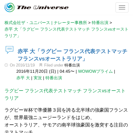
Toggl
株式会社ザ・ユニバース | ナレーター事務所
>
特番出演
>
赤平 大「ラグビー フランス代表テストマッチ フランスvsオースト
ラリア」
赤平 大「ラグビー フランス代表テストマッチ
フランスvsオーストラリア」
On
2016/11/19
Filed under
特番出演
2016年11月20日 (日)
|
04:45〜
|
WOWOWプライム
|
赤平 大
|
実況
|
特番出演
ラグビー フランス代表テストマッチ フランスvsオースト
ラリア
ラグビーＷ杯で準優勝３回を誇る北半球の強豪国フランス
が、世界最強ニュージーランドをはじめ、
オーストラリア、サモアの南半球強豪国を激突する注目の
テストマッチ。