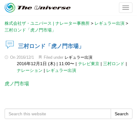
Toggl
株式会社ザ・ユニバース | ナレーター事務所
>
レギュラー出演
>
三村ロンド「虎ノ門市場」
三村ロンド「虎ノ門市場」
On
2016/12/1
Filed under
レギュラー出演
2016年12月1日 (木)
|
11:00〜
|
テレビ東京
|
三村ロンド
|
ナレーション
|
レギュラー出演
虎ノ門市場
Search