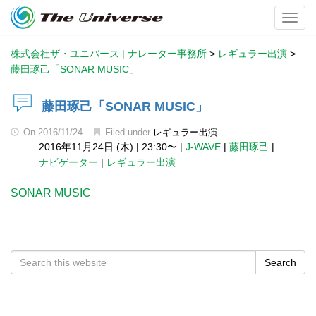
Toggl
株式会社ザ・ユニバース | ナレーター事務所
>
レギュラー出演
>
藤田琢己「SONAR MUSIC」
藤田琢己「SONAR MUSIC」
On
2016/11/24
Filed under
レギュラー出演
2016年11月24日 (木)
|
23:30〜
|
J-WAVE
|
藤田琢己
|
ナビゲーター
|
レギュラー出演
SONAR MUSIC
Search