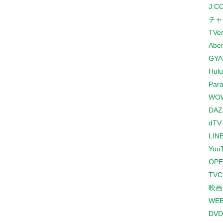
J:
チャ
TVe
Abe
GYA
Hulu
Para
WO
DAZ
dTV
LINE
You
OPE
TV
映画
WE
DVD