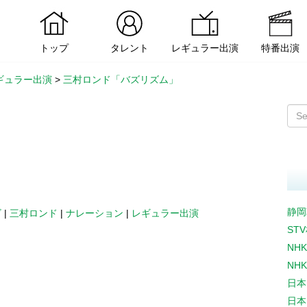
トップ
タレント
レギュラー出演
特番出演
ギュラー出演
>
三村ロンド「バズリズム」
静岡
ビ
|
三村ロンド
|
ナレーション
|
レギュラー出演
ST
NH
NH
日本
日本