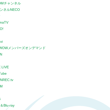
COMチャンネル
ンネルNECO
r
maTV
O!
vi
WOWメンバーズオンデマンド
N
 LIVE
Tube
NREC.tv
CM
B
＆Blu-ray