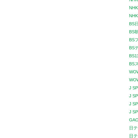
NHK
NHK
BS
BS
BS
BS
BS1
BS
WO
WO
J S
J S
J S
J S
GAO
日テ
日テ