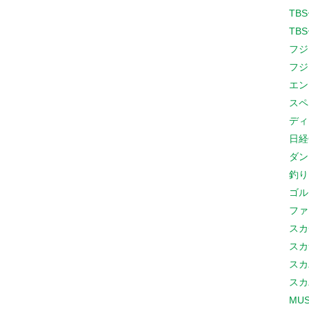
TB
TB
フジ
フジ
エン
スペ
ディ
日経
ダン
釣り
ゴル
ファ
スカ
スカ
スカ
スカ
MUS