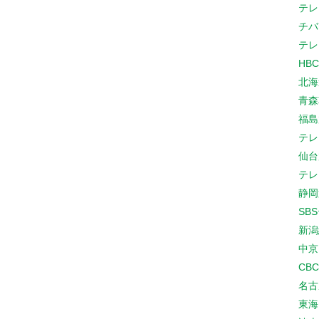
テレ
チバ
テレ
HB
北海
青森
福島
テレ
仙台
テレ
静岡
SB
新潟
中京
CB
名古
東海