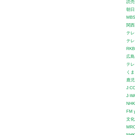
読売
朝日
MB
関西
テレ
テレ
RK
広島
テレ
くま
鹿児
J:
J-W
NHK
FM 
文化
MR
NH