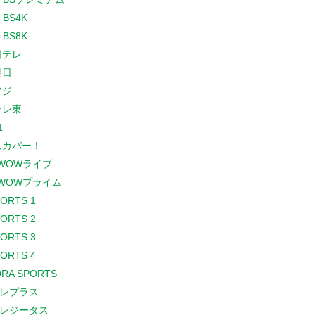
 BS4K
 BS8K
日テレ
朝日
フジ
テレ東
1
スカパー！
WOWライブ
WOWプライム
PORTS 1
PORTS 2
PORTS 3
PORTS 4
RA SPORTS
レプラス
レジータス