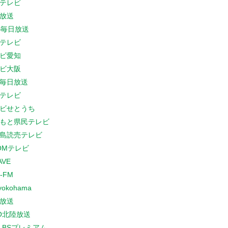
テレビ
放送
S毎日放送
テレビ
ビ愛知
ビ大阪
B毎日放送
テレビ
ビせとうち
もと県民テレビ
島読売テレビ
COMテレビ
AVE
-FM
yokohama
放送
O北陸放送
K BSプレミアム