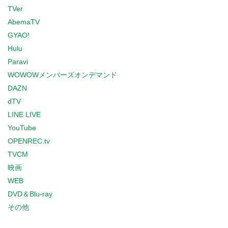
TVer
AbemaTV
GYAO!
Hulu
Paravi
WOWOWメンバーズオンデマンド
DAZN
dTV
LINE LIVE
YouTube
OPENREC.tv
TVCM
映画
WEB
DVD＆Blu-ray
その他