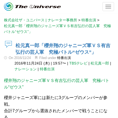
Toggl
株式会社ザ・ユニバース | ナレーター事務所
>
特番出演
>
松元真一郎「櫻井翔のジャニーズ軍ＶＳ有吉弘行の芸人軍 究極
バトル“ゼウス”」
松元真一郎「櫻井翔のジャニーズ軍ＶＳ有吉
弘行の芸人軍 究極バトル“ゼウス”」
On
2016/11/24
Filed under
特番出演
2016年11月24日 (木)
|
19:57〜
|
TBSテレビ
|
松元真一郎
|
ナレーション
|
特番出演
櫻井翔のジャニーズ軍ＶＳ有吉弘行の芸人軍 究極バト
ル“ゼウス”
櫻井ジャニーズ軍には新たに3グループのメンバーが参
戦。
合計7グループから選抜されたメンバーで戦うことにな
る。