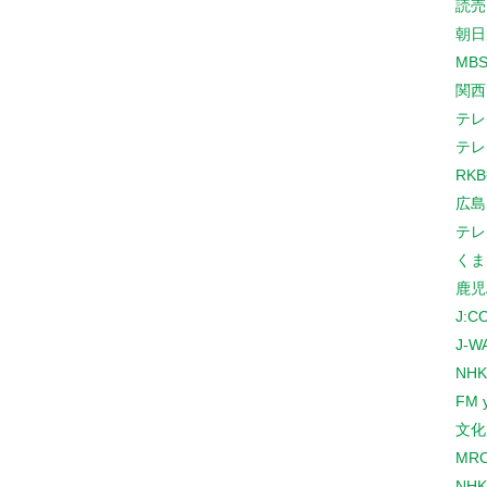
読売
朝日
MB
関西
テレ
テレ
RK
広島
テレ
くま
鹿児
J:
J-W
NHK
FM 
文化
MR
NH