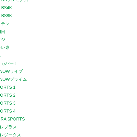
 BS4K
 BS8K
日テレ
朝日
フジ
テレ東
1
スカパー！
WOWライブ
WOWプライム
PORTS 1
PORTS 2
PORTS 3
PORTS 4
RA SPORTS
レプラス
レジータス