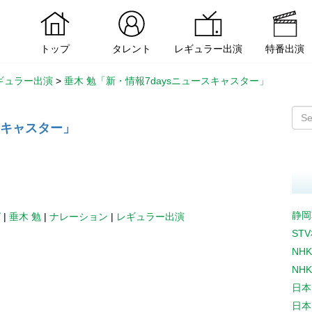
トップ
タレント
レギュラー出演
特番出演
ギュラー出演
>
垂木 勉「新・情報7daysニュースキャスター」
スキャスター」
静岡
ビ
|
垂木 勉
|
ナレーション
|
レギュラー出演
ST
NH
NH
日本
日本