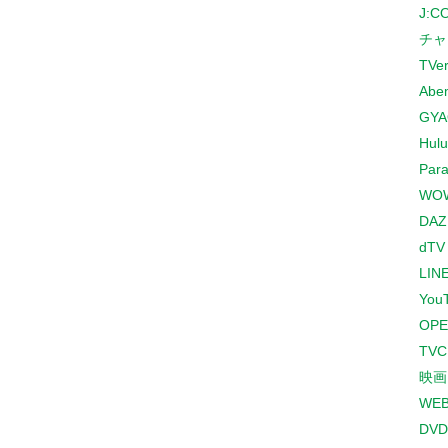
J:
チャ
TVe
Abe
GYA
Hulu
Para
WO
DAZ
dTV
LINE
You
OPE
TV
映画
WE
DVD