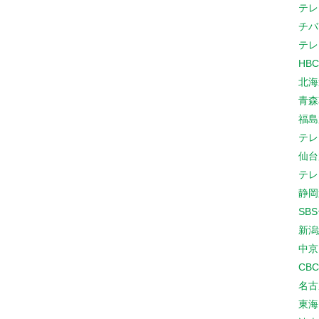
テレ
チバ
テレ
HB
北海
青森
福島
テレ
仙台
テレ
静岡
SB
新潟
中京
CB
名古
東海