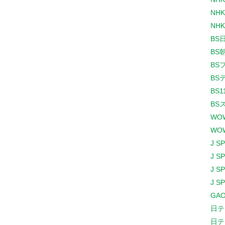
NHK
NHK
BS
BS
BS
BS
BS1
BS
WO
WO
J S
J S
J S
J S
GAO
日テ
日テ