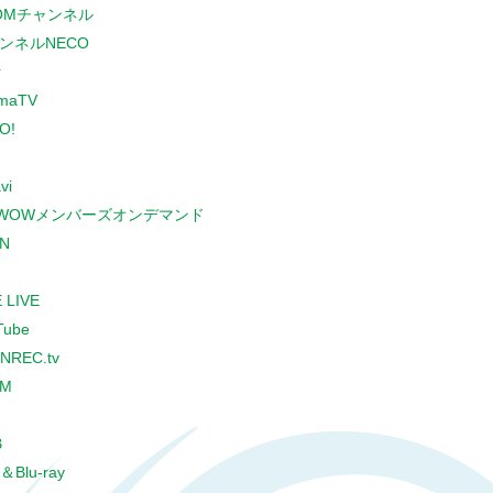
COMチャンネル
ンネルNECO
r
maTV
O!
vi
WOWメンバーズオンデマンド
N
 LIVE
Tube
NREC.tv
CM
B
＆Blu-ray