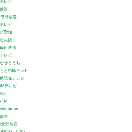
テレビ
放送
S毎日放送
テレビ
ビ愛知
ビ大阪
B毎日放送
テレビ
ビせとうち
もと県民テレビ
島読売テレビ
COMテレビ
AVE
-FM
yokohama
放送
O北陸放送
K BSプレミアム