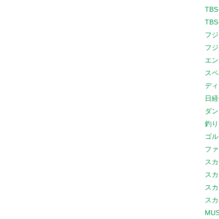
TB
TB
フジ
フジ
エン
スペ
ディ
日経
ダン
釣り
ゴル
ファ
スカ
スカ
スカ
スカ
MUS