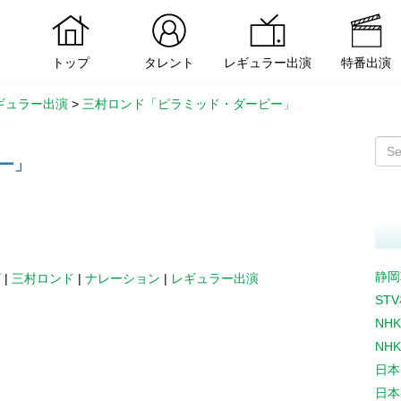
トップ
タレント
レギュラー出演
特番出演
ギュラー出演
>
三村ロンド「ピラミッド・ダービー」
ー」
静岡
ビ
|
三村ロンド
|
ナレーション
|
レギュラー出演
ST
NH
NH
日本
日本