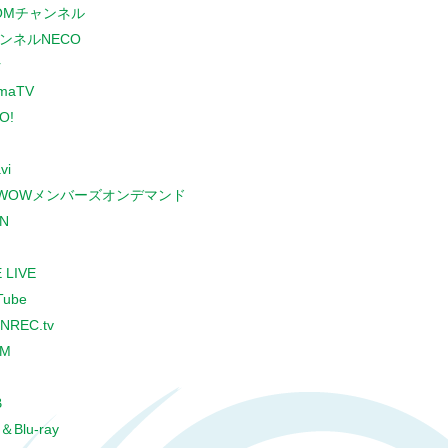
COMチャンネル
ンネルNECO
r
maTV
O!
vi
WOWメンバーズオンデマンド
N
 LIVE
Tube
NREC.tv
CM
B
＆Blu-ray