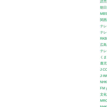
読売
朝日
MB
関西
テレ
テレ
RK
広島
テレ
くま
鹿児
J:
J-W
NHK
FM 
文化
MR
NH