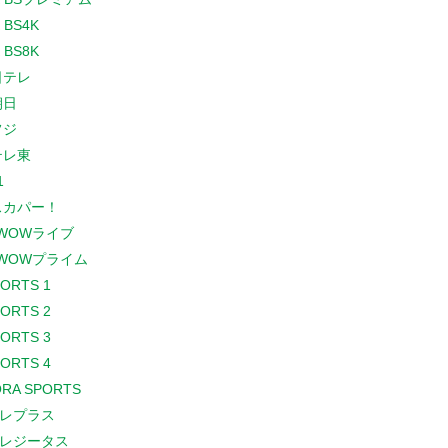
 BS4K
 BS8K
日テレ
朝日
フジ
テレ東
1
スカパー！
WOWライブ
WOWプライム
PORTS 1
PORTS 2
PORTS 3
PORTS 4
RA SPORTS
レプラス
レジータス