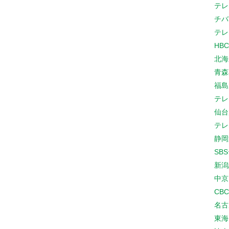
テレ
チバ
テレ
HB
北海
青森
福島
テレ
仙台
テレ
静岡
SB
新潟
中京
CB
名古
東海