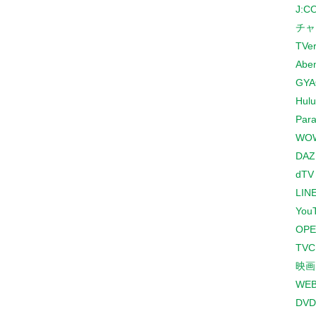
J:
チャ
TVe
Abe
GYA
Hulu
Para
WO
DAZ
dTV
LINE
You
OPE
TV
映画
WE
DVD