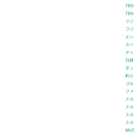
TB
TB
フジ
フジ
エン
スペ
ディ
日経
ダン
釣り
ゴル
ファ
スカ
スカ
スカ
スカ
MUS