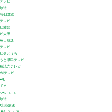
テレビ
放送
S毎日放送
テレビ
ビ愛知
ビ大阪
B毎日放送
テレビ
ビせとうち
もと県民テレビ
島読売テレビ
COMテレビ
AVE
-FM
yokohama
放送
O北陸放送
K BSプレミアム