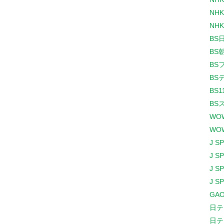
NHK
NHK
BS
BS
BS
BS
BS1
BS
WO
WO
J S
J S
J S
J S
GAO
日テ
日テ