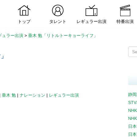
トップ
タレント
レギュラー出演
特番出演
ギュラー出演
>
垂木 勉「リトルトーキョーライフ」
フ」
静岡
|
垂木 勉
|
ナレーション
|
レギュラー出演
ST
NH
NH
日本
日本