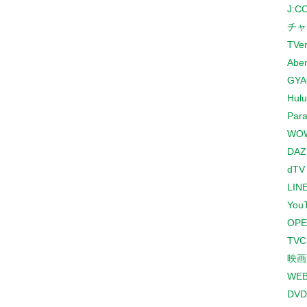
J:
チャ
TVe
Abe
GYA
Hulu
Para
WO
DAZ
dTV
LINE
You
OPE
TV
映画
WE
DVD