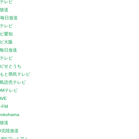
テレビ
放送
S毎日放送
テレビ
ビ愛知
ビ大阪
B毎日放送
テレビ
ビせとうち
もと県民テレビ
島読売テレビ
COMテレビ
AVE
-FM
yokohama
放送
O北陸放送
K BSプレミアム