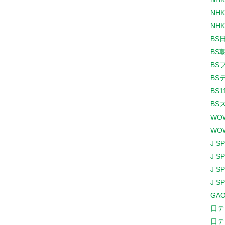
NHK
NHK
BS
BS
BS
BS
BS1
BS
WO
WO
J S
J S
J S
J S
GAO
日テ
日テ