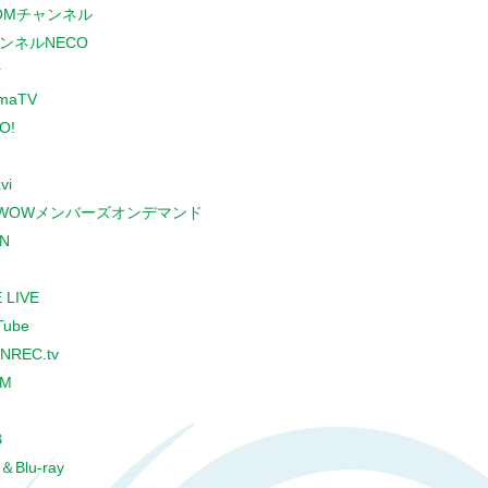
COMチャンネル
ンネルNECO
r
maTV
O!
vi
WOWメンバーズオンデマンド
N
 LIVE
Tube
NREC.tv
CM
B
＆Blu-ray