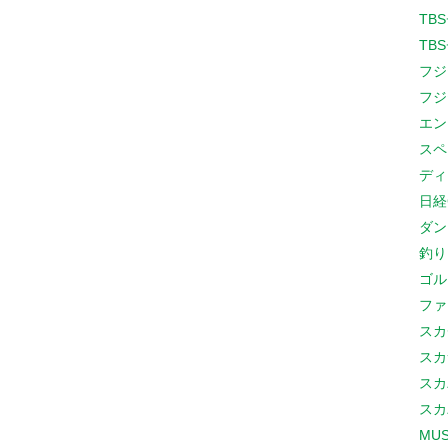
TB
TB
フジ
フジ
エン
スペ
ディ
日経
ダン
釣り
ゴル
ファ
スカ
スカ
スカ
スカ
MUS