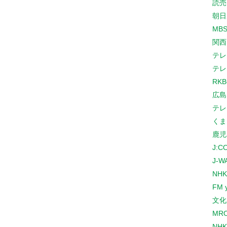
読売
朝日
MB
関西
テレ
テレ
RK
広島
テレ
くま
鹿児
J:
J-W
NHK
FM 
文化
MR
NH