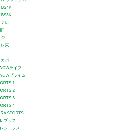
 BS4K
 BS8K
日テレ
朝日
フジ
テレ東
1
スカパー！
WOWライブ
WOWプライム
PORTS 1
PORTS 2
PORTS 3
PORTS 4
RA SPORTS
レプラス
レジータス