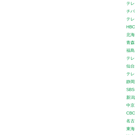
テレ
チバ
テレ
HB
北海
青森
福島
テレ
仙台
テレ
静岡
SB
新潟
中京
CB
名古
東海