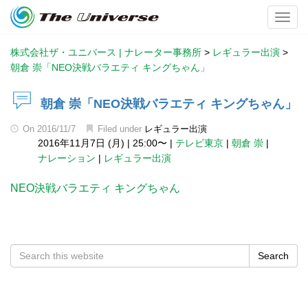
Toggl
株式会社ザ・ユニバース | ナレーター事務所
>
レギュラー出演
>
朝倉 崇「NEO決戦バラエティ キングちゃん」
朝倉 崇「NEO決戦バラエティ キングちゃん」
On
2016/11/7
Filed under
レギュラー出演
2016年11月7日 (月)
|
25:00〜
|
テレビ東京
|
朝倉 崇
|
ナレーション
|
レギュラー出演
NEO決戦バラエティ キングちゃん
Search