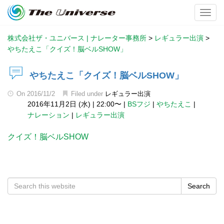
Toggl
株式会社ザ・ユニバース | ナレーター事務所
>
レギュラー出演
>
やちたえこ「クイズ！脳ベルSHOW」
やちたえこ「クイズ！脳ベルSHOW」
On
2016/11/2
Filed under
レギュラー出演
2016年11月2日 (水)
|
22:00〜
|
BSフジ
|
やちたえこ
|
ナレーション
|
レギュラー出演
クイズ！脳ベルSHOW
Search