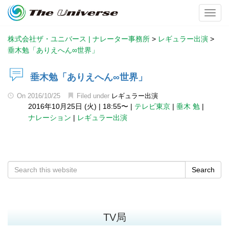
Toggl
株式会社ザ・ユニバース | ナレーター事務所
>
レギュラー出演
>
垂木勉「ありえへん∞世界」
垂木勉「ありえへん∞世界」
On
2016/10/25
Filed under
レギュラー出演
2016年10月25日 (火)
|
18:55〜
|
テレビ東京
|
垂木 勉
|
ナレーション
|
レギュラー出演
Search
TV局