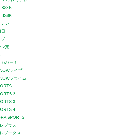
 BS4K
 BS8K
日テレ
朝日
フジ
テレ東
1
スカパー！
WOWライブ
WOWプライム
PORTS 1
PORTS 2
PORTS 3
PORTS 4
RA SPORTS
レプラス
レジータス