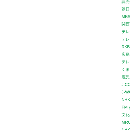
読売
朝日
MB
関西
テレ
テレ
RK
広島
テレ
くま
鹿児
J:
J-W
NHK
FM 
文化
MR
NH