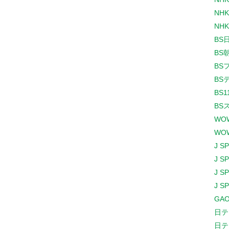
NHK
NHK
BS
BS
BS
BS
BS1
BS
WO
WO
J S
J S
J S
J S
GAO
日テ
日テ