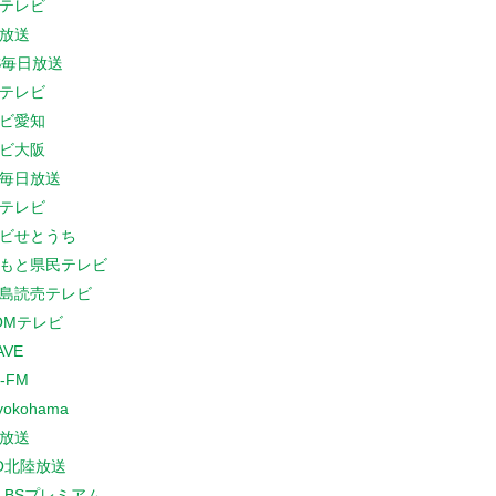
テレビ
放送
S毎日放送
テレビ
ビ愛知
ビ大阪
B毎日放送
テレビ
ビせとうち
もと県民テレビ
島読売テレビ
COMテレビ
AVE
-FM
yokohama
放送
O北陸放送
K BSプレミアム