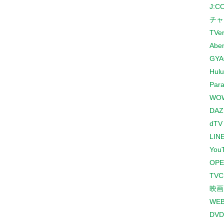
J:
チャ
TVe
Abe
GYA
Hulu
Para
WO
DAZ
dTV
LINE
You
OPE
TV
映画
WE
DVD