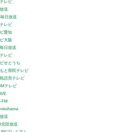
テレビ
放送
S毎日放送
テレビ
ビ愛知
ビ大阪
B毎日放送
テレビ
ビせとうち
もと県民テレビ
島読売テレビ
COMテレビ
AVE
-FM
yokohama
放送
O北陸放送
K BSプレミアム