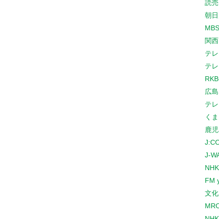
読売
朝日
MB
関西
テレ
テレ
RK
広島
テレ
くま
鹿児
J:
J-W
NHK
FM 
文化
MR
NH