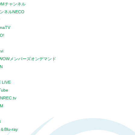
COMチャンネル
ンネルNECO
r
maTV
O!
vi
WOWメンバーズオンデマンド
N
 LIVE
Tube
NREC.tv
CM
B
＆Blu-ray