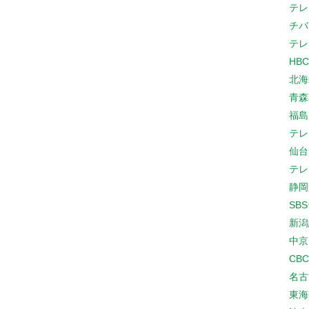
テレ
チバ
テレ
HB
北海
青森
福島
テレ
仙台
テレ
静岡
SB
新潟
中京
CB
名古
東海