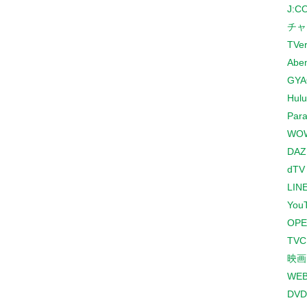
J:
チャ
TVe
Abe
GYA
Hulu
Para
WO
DAZ
dTV
LINE
You
OPE
TV
映画
WE
DVD