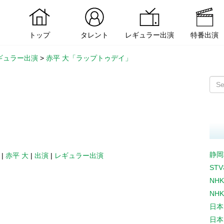
トップ
タレント
レギュラー出演
特番出演
ギュラー出演
>
赤平 大「ラップトゥデイ」
静岡
|
赤平 大
|
出演
|
レギュラー出演
ST
NH
NH
日本
日本