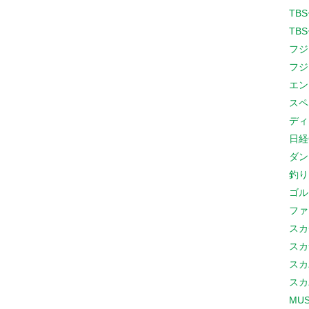
TB
TB
フジ
フジ
エン
スペ
ディ
日経
ダン
釣り
ゴル
ファ
スカ
スカ
スカ
スカ
MUS