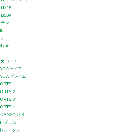
 BS4K
 BS8K
日テレ
朝日
フジ
テレ東
1
スカパー！
WOWライブ
WOWプライム
PORTS 1
PORTS 2
PORTS 3
PORTS 4
RA SPORTS
レプラス
レジータス