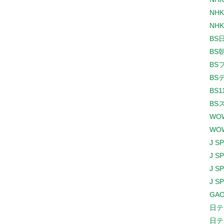
NHK
NHK
BS
BS
BS
BS
BS1
BS
WO
WO
J S
J S
J S
J S
GAO
日テ
日テ