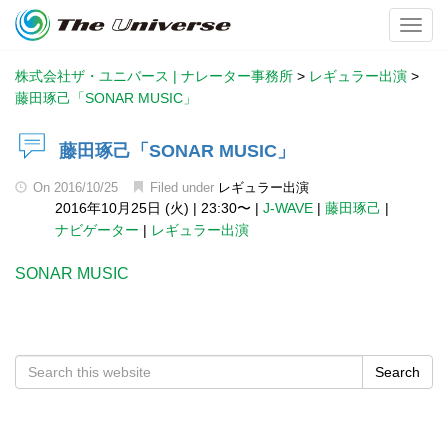
Toggl
株式会社ザ・ユニバース | ナレーター事務所
>
レギュラー出演
>
藤田琢己「SONAR MUSIC」
藤田琢己「SONAR MUSIC」
On
2016/10/25
Filed under
レギュラー出演
2016年10月25日 (火)
|
23:30〜
|
J-WAVE
|
藤田琢己
|
ナビゲーター
|
レギュラー出演
SONAR MUSIC
Search