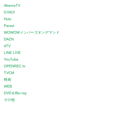
AbemaTV
GYAO!
Hulu
Paravi
WOWOWメンバーズオンデマンド
DAZN
dTV
LINE LIVE
YouTube
OPENREC.tv
TVCM
映画
WEB
DVD＆Blu-ray
その他