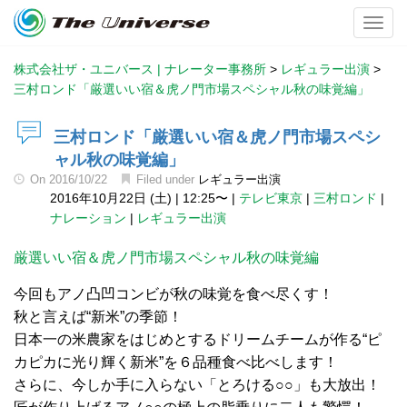
Toggl
株式会社ザ・ユニバース | ナレーター事務所
>
レギュラー出演
>
三村ロンド「厳選いい宿＆虎ノ門市場スペシャル秋の味覚編」
三村ロンド「厳選いい宿＆虎ノ門市場スペシ
ャル秋の味覚編」
On
2016/10/22
Filed under
レギュラー出演
2016年10月22日 (土)
|
12:25〜
|
テレビ東京
|
三村ロンド
|
ナレーション
|
レギュラー出演
厳選いい宿＆虎ノ門市場スペシャル秋の味覚編
今回もアノ凸凹コンビが秋の味覚を食べ尽くす！
秋と言えば“新米”の季節！
日本一の米農家をはじめとするドリームチームが作る“ピ
カピカに光り輝く新米”を６品種食べ比べします！
さらに、今しか手に入らない「とろける○○」も大放出！