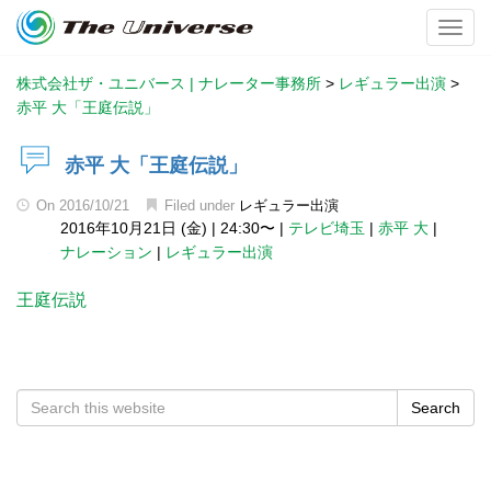
Toggl
株式会社ザ・ユニバース | ナレーター事務所
>
レギュラー出演
>
赤平 大「王庭伝説」
赤平 大「王庭伝説」
On
2016/10/21
Filed under
レギュラー出演
2016年10月21日 (金)
|
24:30〜
|
テレビ埼玉
|
赤平 大
|
ナレーション
|
レギュラー出演
王庭伝説
Search