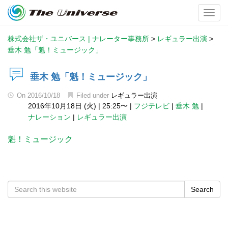
Toggl
株式会社ザ・ユニバース | ナレーター事務所
>
レギュラー出演
>
垂木 勉「魁！ミュージック」
垂木 勉「魁！ミュージック」
On
2016/10/18
Filed under
レギュラー出演
2016年10月18日 (火)
|
25:25〜
|
フジテレビ
|
垂木 勉
|
ナレーション
|
レギュラー出演
魁！ミュージック
Search