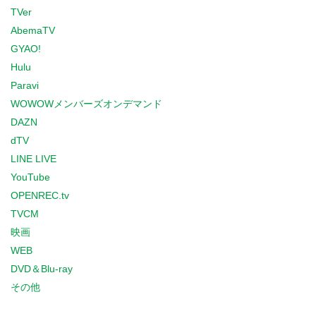
TVer
AbemaTV
GYAO!
Hulu
Paravi
WOWOWメンバーズオンデマンド
DAZN
dTV
LINE LIVE
YouTube
OPENREC.tv
TVCM
映画
WEB
DVD＆Blu-ray
その他