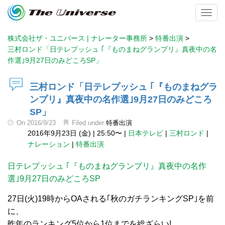
Toggl
株式会社ザ・ユニバース | ナレーター事務所
>
特番出演
>
三村ロンド「日テレプッシュ ｢『ものまねグランプリ』真夜中の名
作選｣9月27日のみどころSP」
三村ロンド「日テレプッシュ ｢『ものまねグラ
ンプリ』真夜中の名作選｣9月27日のみどころ
SP」
On
2016/9/23
Filed under
特番出演
2016年9月23日 (金)
|
25:50〜
|
日本テレビ
|
三村ロンド
|
ナレーション
|
特番出演
日テレプッシュ ｢『ものまねグランプリ』真夜中の名作
選｣9月27日のみどころSP
27日(火)19時からOAされる｢秋のガチランキングSP｣を前
に、
昨年のランキング5位から1位までを総ざらい!