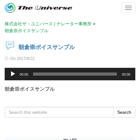
Toggl
株式会社ザ・ユニバース | ナレーター事務所
>
朝倉崇ボイスサンプル
朝倉崇ボイスサンプル
On
2017/8/22
音
00:00
00:00
声
プ
朝倉崇ボイスサンプル
レ
ー
ヤ
Search
ー