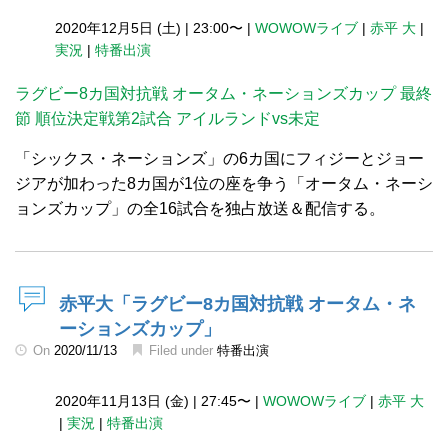
2020年12月5日 (土)
|
23:00〜
|
WOWOWライブ
|
赤平 大
|
実況
|
特番出演
ラグビー8カ国対抗戦 オータム・ネーションズカップ 最終
節 順位決定戦第2試合 アイルランドvs未定
「シックス・ネーションズ」の6カ国にフィジーとジョー
ジアが加わった8カ国が1位の座を争う「オータム・ネーシ
ョンズカップ」の全16試合を独占放送＆配信する。
赤平大「ラグビー8カ国対抗戦 オータム・ネ
ーションズカップ」
On
2020/11/13
Filed under
特番出演
2020年11月13日 (金)
|
27:45〜
|
WOWOWライブ
|
赤平 大
|
実況
|
特番出演