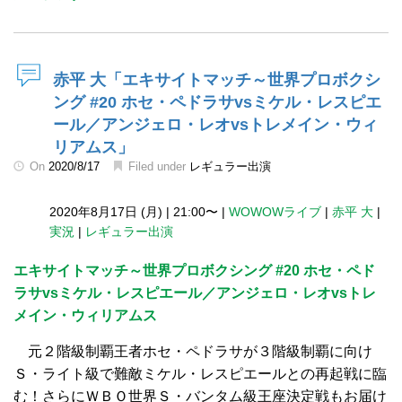
赤平 大「エキサイトマッチ～世界プロボクシ
ング #20 ホセ・ペドラサvsミケル・レスピエ
ール／アンジェロ・レオvsトレメイン・ウィ
リアムス」
On
2020/8/17
Filed under
レギュラー出演
2020年8月17日 (月)
|
21:00〜
|
WOWOWライブ
|
赤平 大
|
実況
|
レギュラー出演
エキサイトマッチ～世界プロボクシング #20 ホセ・ペド
ラサvsミケル・レスピエール／アンジェロ・レオvsトレ
メイン・ウィリアムス
元２階級制覇王者ホセ・ペドラサが３階級制覇に向け
Ｓ・ライト級で難敵ミケル・レスピエールとの再起戦に臨
む！さらにＷＢＯ世界Ｓ・バンタム級王座決定戦もお届け