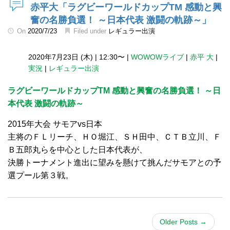
赤平大「ラグビーワールドカップTM 感動と興
奮の名勝負選！ ～日本代表 激闘の軌跡～」
On
2020/7/23
Filed under
レギュラー出演
2020年7月23日 (木)
|
12:30〜
|
WOWOWライブ
|
赤平 大
|
実況
|
レギュラー出演
ラグビーワールドカップTM 感動と興奮の名勝負選！ ～日
本代表 激闘の軌跡～
2015年大会 サモアvs日本
主将のＦＬリーチ、ＨＯ堀江、ＳＨ田中、ＣＴＢ立川、Ｆ
Ｂ五郎丸らを中心とした日本代表が、
決勝トーナメント進出に望みを懸けて挑んだサモアとの予
選プール第３戦。
Older Posts
→