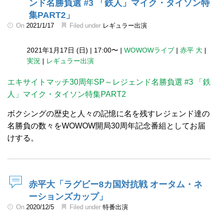
ンド名勝負選 #3 「鉄人」マイク・タイソン特
集PART2」
On
2021/1/17
Filed under
レギュラー出演
2021年1月17日 (日)
|
17:00〜
|
WOWOWライブ
|
赤平 大
|
実況
|
レギュラー出演
エキサイトマッチ30周年SP～レジェンド名勝負選 #3 「鉄
人」マイク・タイソン特集PART2
ボクシングの歴史と人々の記憶に名を残すレジェンド達の
名勝負の数々をWOWOW開局30周年記念番組としてお届
けする。
赤平大「ラグビー8カ国対抗戦 オータム・ネ
ーションズカップ」
On
2020/12/5
Filed under
特番出演