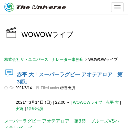
Toggl
WOWOWライブ
株式会社ザ・ユニバース | ナレーター事務所
>
WOWOWライブ
赤平 大「スーパーラグビー アオテアロア 第
3節」
On
2021/3/14
Filed under
特番出演
2021年3月14日 (日)
|
22:00〜
|
WOWOWライブ
|
赤平 大
|
実況
|
特番出演
スーパーラグビー アオテアロア 第3節 ブルーズVSハ