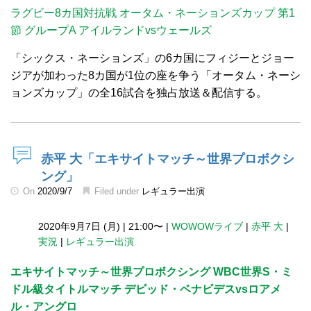
ラグビー8カ国対抗戦 オータム・ネーションズカップ 第1
節 グループA アイルランドvsウェールズ
「シックス・ネーションズ」の6カ国にフィジーとジョー
ジアが加わった8カ国が1位の座を争う「オータム・ネーシ
ョンズカップ」の全16試合を独占放送＆配信する。
赤平 大「エキサイトマッチ～世界プロボクシ
ング」
On
2020/9/7
Filed under
レギュラー出演
2020年9月7日 (月)
|
21:00〜
|
WOWOWライブ
|
赤平 大
|
実況
|
レギュラー出演
エキサイトマッチ～世界プロボクシング WBC世界S・ミ
ドル級タイトルマッチ デビッド・ベナビデスvsロアメ
ル・アングロ