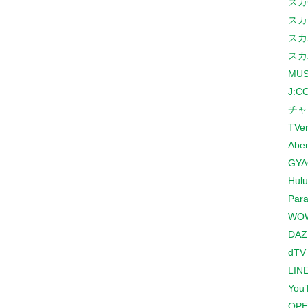
スカ
スカ
スカ
スカ
MUS
J:
チャ
TVe
Abe
GYA
Hulu
Para
WO
DAZ
dTV
LINE
You
OPE