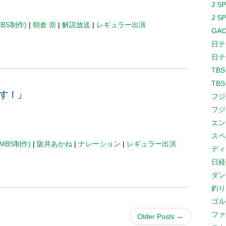
J S
J S
MBS制作)
|
朝倉 崇
|
解説放送
|
レギュラー出演
GAO
日テ
日テ
TB
TB
す！」
フジ
フジ
エン
スペ
MBS制作)
|
阪井あかね
|
ナレーション
|
レギュラー出演
ディ
日経
ダン
釣り
ゴル
ファ
Older Posts
→