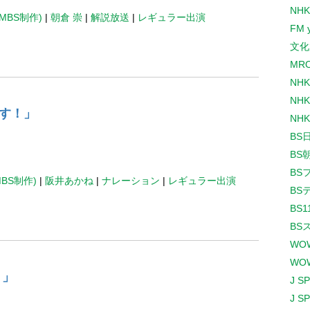
NHK
MBS制作)
|
朝倉 崇
|
解説放送
|
レギュラー出演
FM 
文化
MR
NH
NHK
す！」
NHK
BS
BS
BS
MBS制作)
|
阪井あかね
|
ナレーション
|
レギュラー出演
BS
BS1
BS
WO
WO
！」
J S
J S