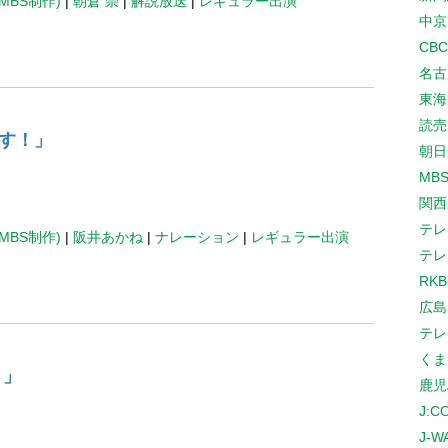
MBS制作)
|
朝倉 崇
|
解説放送
|
レギュラー出演
中京
CB
名古
東海
読売
す！」
朝日
MB
関西
テレ
MBS制作)
|
阪井あかね
|
ナレーション
|
レギュラー出演
テレ
RK
広島
テレ
くま
！」
鹿児
J:
J-W