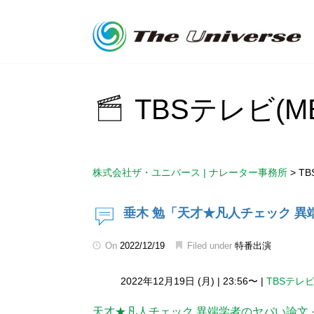
TBSテレビ(M
株式会社ザ・ユニバース | ナレーター事務所
>
TB
垂木 勉「天才★凡人チェック 異
On
2022/12/19
Filed under
特番出演
2022年12月19日 (月)
|
23:56〜
|
TBSテレビ
天才★凡人チェック 異端学者のヤバい論文