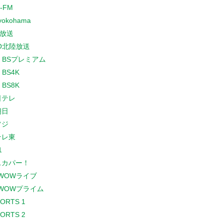
-FM
yokohama
放送
O北陸放送
K BSプレミアム
 BS4K
 BS8K
日テレ
朝日
フジ
テレ東
1
スカパー！
WOWライブ
WOWプライム
PORTS 1
PORTS 2