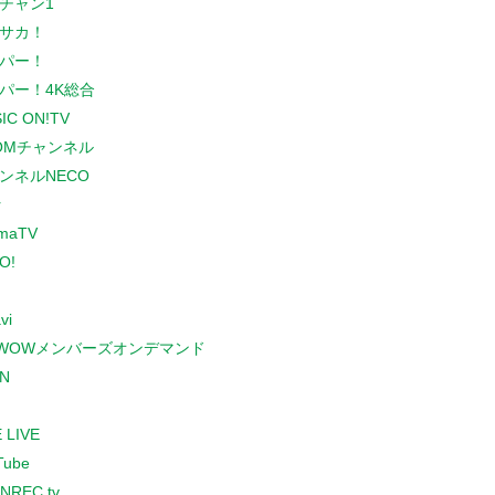
チャン1
サカ！
パー！
パー！4K総合
IC ON!TV
COMチャンネル
ンネルNECO
r
maTV
O!
vi
WOWメンバーズオンデマンド
N
 LIVE
Tube
NREC.tv