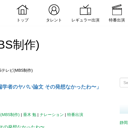
トップ
タレント
レギュラー出演
特番出演
BS制作)
Sテレビ(MBS制作)
端学者のヤバい論文 その発想なかったわ〜」
(MBS制作)
|
垂木 勉
|
ナレーション
|
特番出演
静岡
 その発想なかったわ〜