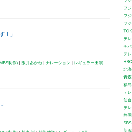
フジ
フジ
フジ
フジ
TOK
す！」
テレ
チバ
テレ
HB
MBS制作)
|
阪井あかね
|
ナレーション
|
レギュラー出演
北海
青森
福島
テレ
仙台
！」
テレ
静岡
SB
新潟