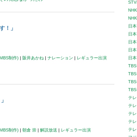
ST
NH
NH
日本
す！」
日本
日本
日本
MBS制作)
|
阪井あかね
|
ナレーション
|
レギュラー出演
日本
TB
TB
TB
TB
テレ
！」
テレ
テレ
テレ
テレ
MBS制作)
|
朝倉 崇
|
解説放送
|
レギュラー出演