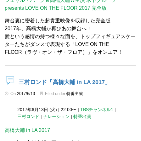
シェリル・バーク＆高橋大輔W主演 木下グループ
presents LOVE ON THE FLOOR 2017 完全版
舞台裏に密着した超貴重映像を収録した完全版！
2017年、高橋大輔が再びあの舞台へ！
愛という感情の持つ様々な面を、トップフィギュアスケー
ターたちがダンスで表現する「LOVE ON THE
FLOOR（ラヴ・オン・ザ・フロア）」をオンエア！
三村ロンド「高橋大輔 in LA 2017」
On
2017/6/13
Filed under
特番出演
2017年6月13日 (火)
|
22:00〜
|
TBSチャンネル1
|
三村ロンド
|
ナレーション
|
特番出演
高橋大輔 in LA 2017