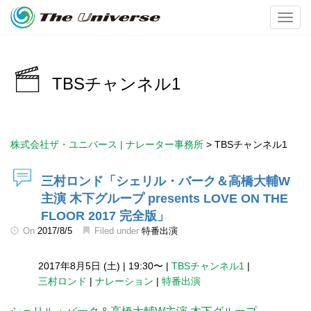
Toggl
TBSチャンネル1
株式会社ザ・ユニバース | ナレーター事務所
>
TBSチャンネル1
三村ロンド「シェリル・バーク＆高橋大輔W
主演 木下グループ presents LOVE ON THE
FLOOR 2017 完全版」
On
2017/8/5
Filed under
特番出演
2017年8月5日 (土)
|
19:30〜
|
TBSチャンネル1
|
三村ロンド
|
ナレーション
|
特番出演