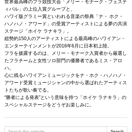
世界最高峰のフラ競技大会「メリー・モナーク・フェステ
ィバル」の上位入賞グループと、
ハワイ版グラミー賞といわれる音楽の祭典「ナ・ ホク・
ハノハノ・アワード」の受賞アーティストによる夢の共演
ステージ「ホイケ ラナキラ」。
総勢約150人のアーティストによる最高峰のハワイアン・
エンターテインメントが2016年6月に日本初上陸。
フラを披露するのは、メリー・モナーク入賞者から厳選し
たフラチームと女性ソロ部門の優勝者であるミス・アロ
ハ。
心に残るハワイアンミュージックをナ・ホク・ハノハノ・
アワード受賞ミュージシャンの中から選ばれたアーティス
トたちが歌い奏でる。
“勝者による発表”という意味を持つ「ホイケ ラナキラ」の
スペシャルステージをどうぞお楽しみに。
Search