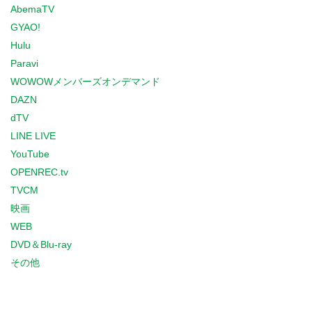
AbemaTV
GYAO!
Hulu
Paravi
WOWOWメンバーズオンデマンド
DAZN
dTV
LINE LIVE
YouTube
OPENREC.tv
TVCM
映画
WEB
DVD＆Blu-ray
その他