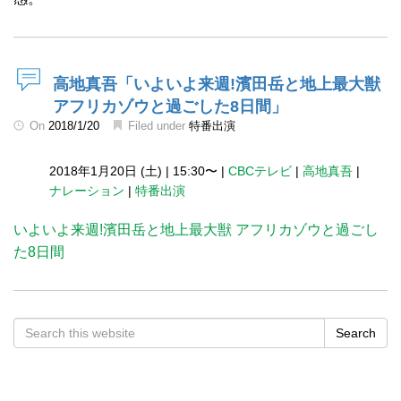
高地真吾「いよいよ来週!濱田岳と地上最大獣
アフリカゾウと過ごした8日間」
On
2018/1/20
Filed under
特番出演
2018年1月20日 (土)
|
15:30〜
|
CBCテレビ
|
高地真吾
|
ナレーション
|
特番出演
いよいよ来週!濱田岳と地上最大獣 アフリカゾウと過ごし
た8日間
Search