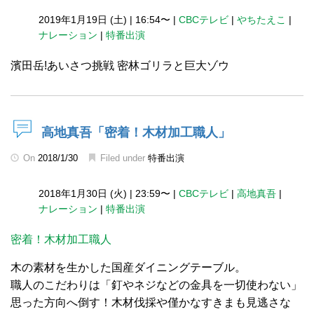
2019年1月19日 (土)
|
16:54〜
|
CBCテレビ
|
やちたえこ
|
ナレーション
|
特番出演
濱田岳!あいさつ挑戦 密林ゴリラと巨大ゾウ
高地真吾「密着！木材加工職人」
On
2018/1/30
Filed under
特番出演
2018年1月30日 (火)
|
23:59〜
|
CBCテレビ
|
高地真吾
|
ナレーション
|
特番出演
密着！木材加工職人
木の素材を生かした国産ダイニングテーブル。
職人のこだわりは「釘やネジなどの金具を一切使わない」
思った方向へ倒す！木材伐採や僅かなすきまも見逃さな