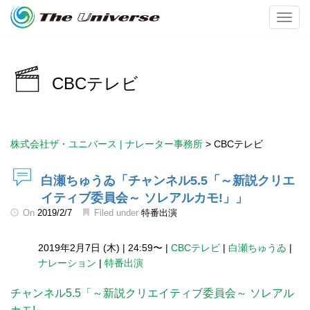
Toggl
CBCテレビ
株式会社ザ・ユニバース | ナレーター事務所
>
CBCテレビ
白瀬ちゅうゐ「チャンネル5.5「～新説クリエ
イティブ委員会～ ソレアルカモ!」」
On
2019/2/7
Filed under
特番出演
2019年2月7日 (木)
|
24:59〜
|
CBCテレビ
|
白瀬ちゅうゐ
|
ナレーション
|
特番出演
チャンネル5.5「～新説クリエイティブ委員会～ ソレアル