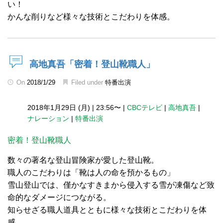
い！
かんな削りなど様々な技術とこだわりを体感。
高地真吾「密着！登山靴職人」
On
2018/1/29
Filed under
特番出演
2018年1月29日 (月)
|
23:56〜
|
CBCテレビ
|
高地真吾
|
ナレーション
|
特番出演
密着！登山靴職人
数々の著名な登山冒険家が愛した登山靴。
職人のこだわりは「靴は人の命を預かるもの」
雪山登山では、僅かなすきまから侵入する雪が凍傷など致
命的なダメージにつながる。
知らせざる職人道具とともに様々な技術とこだわりを体
感。