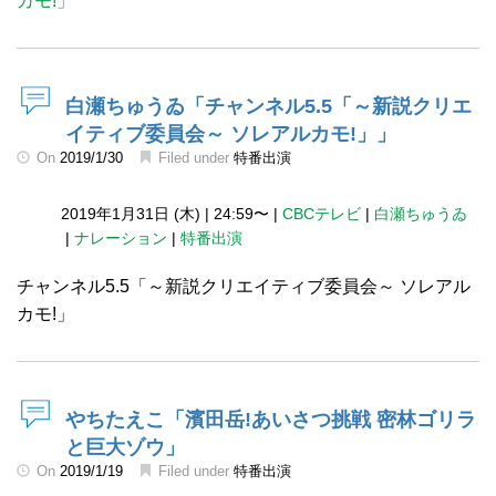
カモ!」
白瀬ちゅうゐ「チャンネル5.5「～新説クリエ
イティブ委員会～ ソレアルカモ!」」
On
2019/1/30
Filed under
特番出演
2019年1月31日 (木)
|
24:59〜
|
CBCテレビ
|
白瀬ちゅうゐ
|
ナレーション
|
特番出演
チャンネル5.5「～新説クリエイティブ委員会～ ソレアル
カモ!」
やちたえこ「濱田岳!あいさつ挑戦 密林ゴリラ
と巨大ゾウ」
On
2019/1/19
Filed under
特番出演