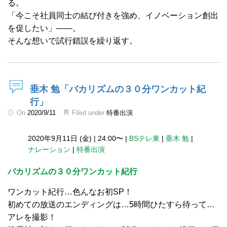
る。
「今こそ社員同士の結び付きを強め、イノベーション創出
を促したい」――。
そんな想いで試行錯誤を繰り返す。
垂木 勉「バカリズムの３０分ワンカット紀
行」
On
2020/9/11
Filed under
特番出演
2020年9月11日 (金)
|
24:00〜
|
BSテレ東
|
垂木 勉
|
ナレーション
|
特番出演
バカリズムの３０分ワンカット紀行
ワンカット紀行…色んなお初SP！
初めての放送のエンディングは…5時間ひたすら待って…
アレを撮影！