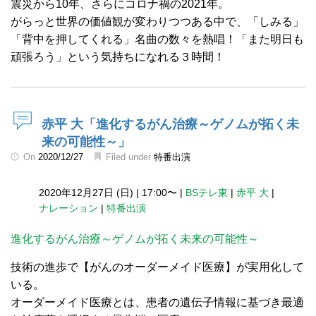
震災から10年、さらにコロナ禍の2021年。
がらっと世界の価値観が変わりつつある中で、「しみる」
「背中を押してくれる」名曲の数々を熱唱！「また明日も
頑張ろう」という気持ちになれる３時間！
赤平 大「進化するがん治療～ゲノムが拓く未
来の可能性～」
On
2020/12/27
Filed under
特番出演
2020年12月27日 (日)
|
17:00〜
|
BSテレ東
|
赤平 大
|
ナレーション
|
特番出演
進化するがん治療～ゲノムが拓く未来の可能性～
技術の進歩で【がんのオーダーメイド医療】が実用化して
いる。
オーダーメイド医療とは、患者の遺伝子情報に基づき最適