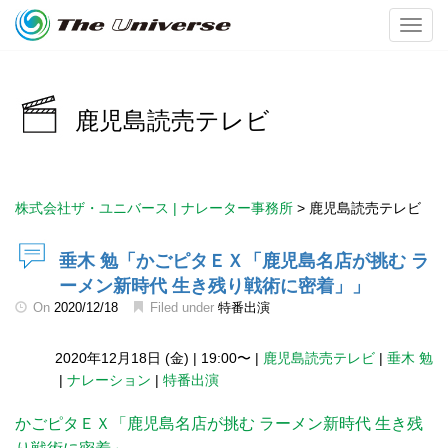
Toggl
鹿児島読売テレビ
株式会社ザ・ユニバース | ナレーター事務所
>
鹿児島読売テレビ
垂木 勉「かごピタＥＸ「鹿児島名店が挑む ラ
ーメン新時代 生き残り戦術に密着」」
On
2020/12/18
Filed under
特番出演
2020年12月18日 (金)
|
19:00〜
|
鹿児島読売テレビ
|
垂木 勉
|
ナレーション
|
特番出演
かごピタＥＸ「鹿児島名店が挑む ラーメン新時代 生き残