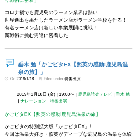
り戦術に密着」
コロナ禍でも鹿児島のラーメン業界は熱い！
世界進出を果たしたラーメン店がラーメン学校を作る！
有名ラーメン店は新しい事業展開に挑戦！
新戦術に挑む男達に密着した
垂木 勉「かごピタEX【照英の感動!鹿児島温
泉の旅】」
On
2019/1/18
Filed under
特番出演
2019年1月18日 (金)
|
19:00〜
|
鹿児島読売テレビ
|
垂木 勉
|
ナレーション
|
特番出演
かごピタEX【照英の感動!鹿児島温泉の旅】
かごピタの特別拡大版「かごピタEX」!
今回は温泉大好き・照英がディープな鹿児島の温泉を体験