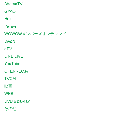
AbemaTV
GYAO!
Hulu
Paravi
WOWOWメンバーズオンデマンド
DAZN
dTV
LINE LIVE
YouTube
OPENREC.tv
TVCM
映画
WEB
DVD＆Blu-ray
その他