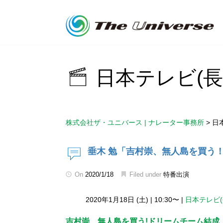
日本テレビ(
株式会社ザ・ユニバース | ナレーター事務所
>
日
垂木 勉「吉村崇、無人島を買う
On
2020/1/18
Filed under
特番出演
2020年1月18日 (土)
|
10:30〜
|
日本テレビ
吉村崇、無人島を買う!ドリームチーム結成