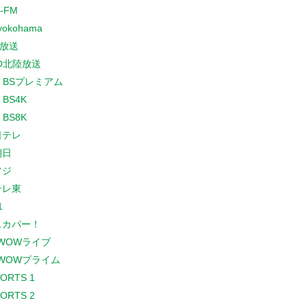
-FM
yokohama
放送
O北陸放送
K BSプレミアム
 BS4K
 BS8K
日テレ
朝日
フジ
テレ東
1
スカパー！
WOWライブ
WOWプライム
PORTS 1
PORTS 2