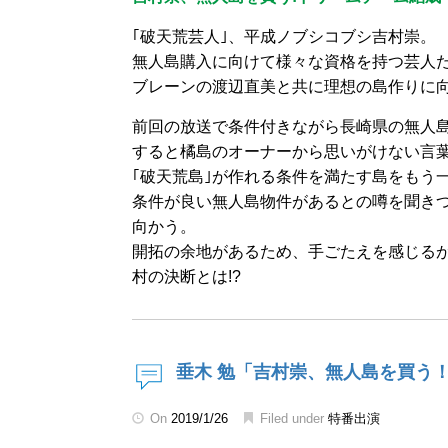
｢破天荒芸人｣、平成ノブシコブシ吉村崇。
無人島購入に向けて様々な資格を持つ芸人た
ブレーンの渡辺直美と共に理想の島作りに
前回の放送で条件付きながら長崎県の無人島
すると橘島のオーナーから思いがけない言葉
｢破天荒島｣が作れる条件を満たす島をもう
条件が良い無人島物件があるとの噂を聞き
向かう。
開拓の余地があるため、手ごたえを感じる
村の決断とは!?
垂木 勉「吉村崇、無人島を買う
On
2019/1/26
Filed under
特番出演