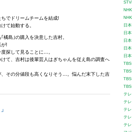
ST
NH
NH
ちでドリームチームを結成!
日本
向けて始動する。
日本
｢橘島｣の購入を決意した吉村。
日本
が!
日本
一度探して見ることに…。
日本
つけて、吉村は後輩芸人はぎちゃんを従え島の調査へ
TB
TB
が、その分値段も高くなりそう…。悩んだ末下した吉
TB
TB
テレ
テレ
！」
テレ
テレ
テレ