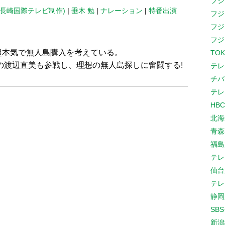
フジ
(長崎国際テレビ制作)
|
垂木 勉
|
ナレーション
|
特番出演
フジ
フジ
フジ
超本気で無人島購入を考えている。
TOK
の渡辺直美も参戦し、理想の無人島探しに奮闘する!
テレ
チバ
テレ
HB
北海
青森
福島
テレ
仙台
テレ
静岡
SB
新潟