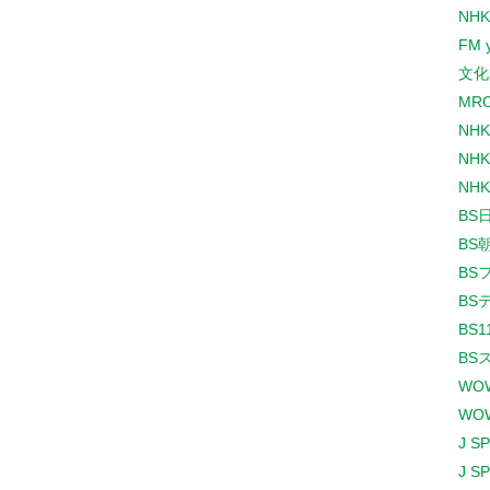
NHK
FM 
文化
MR
NH
NHK
NHK
BS
BS
BS
BS
BS1
BS
WO
WO
J S
J S