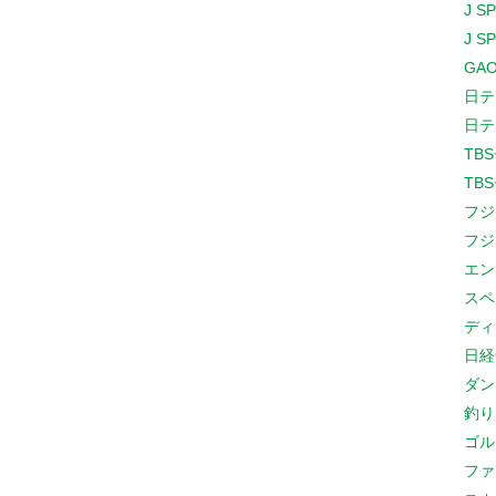
J S
J S
GAO
日テ
日テ
TB
TB
フジ
フジ
エン
スペ
ディ
日経
ダン
釣り
ゴル
ファ