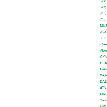
スカ
スカ
スカ
スカ
MUS
J:
チャ
TVe
Abe
GYA
Hulu
Para
WO
DAZ
dTV
LINE
You
OPE