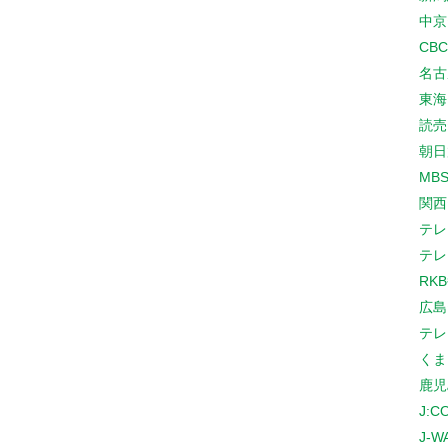
中京
CB
名古
東海
読売
朝日
MB
関西
テレ
テレ
RK
広島
テレ
くま
鹿児
J:
J-W