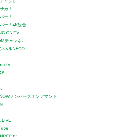
チャン1
サカ！
パー！
パー！4K総合
IC ON!TV
COMチャンネル
ンネルNECO
r
maTV
O!
vi
WOWメンバーズオンデマンド
N
 LIVE
Tube
NREC.tv