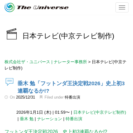
Toggl
日本テレビ(中京テレビ制作)
株式会社ザ・ユニバース | ナレーター事務所
>
日本テレビ(中京テ
レビ制作)
垂木 勉「フットンダ王決定戦2026」史上初3
連覇なるか!?
On
2025/12/31
Filed under
特番出演
2026年1月1日 (木)
|
01:59〜
|
日本テレビ(中京テレビ制作)
|
垂木 勉
|
ナレーション
|
特番出演
フットンダ王決定戦2026 史上初3連覇なるか!?