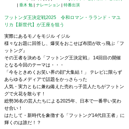
|
垂木 勉
|
ナレーション
|
特番出演
フットンダ王決定戦2025 令和ロマン・ラランド・マユ
リカ【新世代】が王座を狙う
実際にあるモノをモジル イジル
様々なお題に回答し、爆笑をおこせば布団が吹っ飛ぶ「フ
ットング』
その王者を決める「フットング王決定戦」 14回目の開催
となる今回のテーマは・・・
「今をときめくお笑い界の顔”大集結！」 テレビに限らず
あらゆるメディアで話題をかっさらった
人気・実力ともに兼ね備えた売れっ子芸人たちがフットン
グで火花を散らす！
総勢36名の芸人たちによる2025年、日本で一番早い笑わ
せ合い！
はたして・新時代を象徴する「フットング14代目王者」に
輝くのは誰だ！？