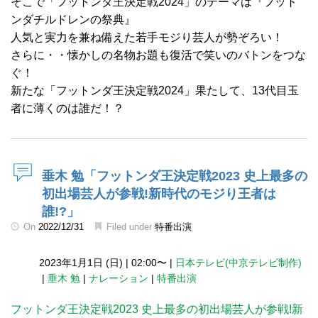
そこで「フットンダ王決定戦2024」のテーマは『フット
ンダチルドレンの祭典』
人気と実力を兼ね備えた若手モジり芸人が勢ぞろい！
さらに・・懐かしの名物お題も復活で笑いのバトンをつな
ぐ！
新たな「フットンダ王決定戦2024」果たして、13代目玉
者に薄くのは誰だ！？
垂木 勉「フットンダ王決定戦2023 史上最多の
初出場芸人が参戦!新時代のモジり王者は
誰!?」
On
2022/12/31
Filed under
特番出演
2023年1月1日 (日)
|
02:00〜
|
日本テレビ(中京テレビ制作)
|
垂木 勉
|
ナレーション
|
特番出演
フットンダ王決定戦2023 史上最多の初出場芸人が参戦!新