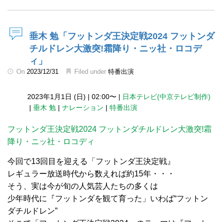
垂木 勉「フットンダ王決定戦2024 フットンダ
チルドレン大激突!霜降り・ニッ社・ロコデ
ィ」
On
2023/12/31
Filed under
特番出演
2023年1月1日 (日)
|
02:00〜
|
日本テレビ(中京テレビ制作)
|
垂木 勉
|
ナレーション
|
特番出演
フットンダ王決定戦2024 フットンダチルドレン大激突!霜
降り・ニッ社・ロコディ
今回で13回目を迎える「フットンダ王決定戦』
レギュラー放送時代から数えれば約15年・・・
そう、実は今が旬の人気芸人たちの多くは
少年時代に『フットンダを観て育った」いわば“フットン
ダチルドレン”