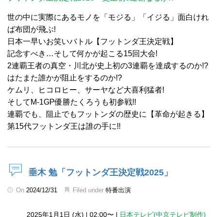
世の中に実際にあるモノを「モジる」「イジる」面白けれ
ば布団が飛ぶ!
日本一早いお笑いバトル【フットンダ王決定戦】
記念すべき…そして何かが起こる15回大会!
2連覇王者の真空・川北が史上初の3連覇を達成するのか!?
はたまた誰かが阻止をするのか!?
ケムリ、ヒコロヒー、サーヤなど大喜利猛者!
そしてM-1GP優勝たくろうも初参戦!!
連覇でも、阻止でもフットンダの歴史に【革命が起きる】
第15代フットンダ王は誰の手に!!
垂木 勉「フットンダ王決定戦2025」
On
2024/12/31
Filed under
特番出演
2025年1月1日 (水)
|
02:00〜
|
日本テレビ(中京テレビ制作)