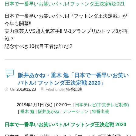
日本で一番早いお笑いバトル! フットンダ王決定戦2021
日本で一番早いお笑いバトル!『フットンダ王決定戦』が
今年も開幕!!
実力派芸人VS超人気若手!! M-1グランプリのトップ3が再
戦!?
記念すべき10代目王者は誰だ!?
阪井あかね・垂木 勉「日本で一番早いお笑い
バトル! フットンダ王決定戦 2020」
On
2019/12/28
Filed under
特番出演
2019年1月1日 (火)
|
02:00〜
|
日本テレビ(中京テレビ制作)
|
垂木 勉
|
阪井あかね
|
ナレーション
|
特番出演
日本で一番早いお笑いバトル! フットンダ王決定戦 2020