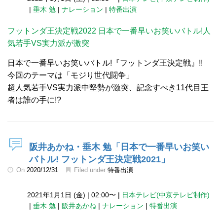
|
垂木 勉
|
ナレーション
|
特番出演
フットンダ王決定戦2022 日本で一番早いお笑いバトル!人
気若手VS実力派が激突
日本で一番早いお笑いバトル!『フットンダ王決定戦』!!
今回のテーマは「モジり世代闘争」
超人気若手VS実力派中堅勢が激突、記念すべき11代目王
者は誰の手に!?
阪井あかね・垂木 勉「日本で一番早いお笑い
バトル! フットンダ王決定戦2021」
On
2020/12/31
Filed under
特番出演
2021年1月1日 (金)
|
02:00〜
|
日本テレビ(中京テレビ制作)
|
垂木 勉
|
阪井あかね
|
ナレーション
|
特番出演