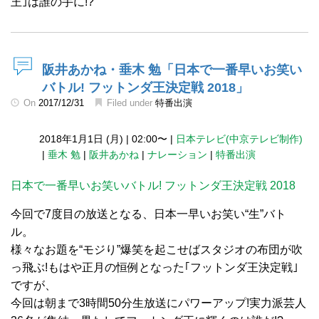
王｣は誰の手に!?
阪井あかね・垂木 勉「日本で一番早いお笑い
バトル! フットンダ王決定戦 2018」
On
2017/12/31
Filed under
特番出演
2018年1月1日 (月)
|
02:00〜
|
日本テレビ(中京テレビ制作)
|
垂木 勉
|
阪井あかね
|
ナレーション
|
特番出演
日本で一番早いお笑いバトル! フットンダ王決定戦 2018
今回で7度目の放送となる、日本一早いお笑い“生”バト
ル。
様々なお題を“モジり”爆笑を起こせばスタジオの布団が吹
っ飛ぶ!もはや正月の恒例となった｢フットンダ王決定戦｣
ですが、
今回は朝まで3時間50分生放送にパワーアップ!実力派芸人