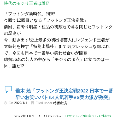
時代のモジり王者は誰!?
「フットンダ新時代」到来!
今回で12回目となる「フットンダ王決定戦」
前回、霜降り明星・粗品の初戴冠で幕を閉じたフットンダ
の歴史が
今、動き出す!史上最多の初出場芸人にレジェンド王者が
太鼓判を押す「特別出場枠」まで!超フレッシュな顔ぶれ
で、今回も日本で一番早い笑わせ合いが開幕
総勢36名の芸人の中から「モジりの頂点」に立つのは一
体、誰だ!?
垂木 勉「フットンダ王決定戦2022 日本で一番
早いお笑いバトル!人気若手VS実力派が激突」
On
2022/1/1
Filed under
特番出演
2022年1月1日 (土)
|
02:00〜
|
日本テレビ(中京テレビ制作)