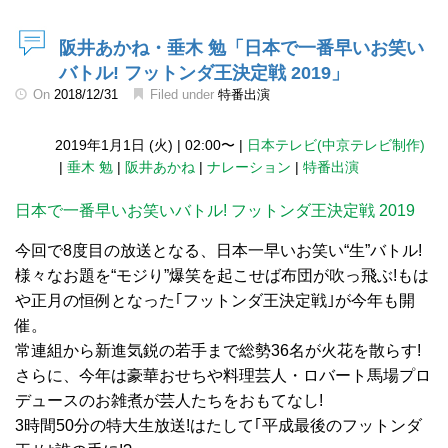
阪井あかね・垂木 勉「日本で一番早いお笑い
バトル! フットンダ王決定戦 2019」
On
2018/12/31
Filed under
特番出演
2019年1月1日 (火)
|
02:00〜
|
日本テレビ(中京テレビ制作)
|
垂木 勉
|
阪井あかね
|
ナレーション
|
特番出演
日本で一番早いお笑いバトル! フットンダ王決定戦 2019
今回で8度目の放送となる、日本一早いお笑い“生”バトル!
様々なお題を“モジり”爆笑を起こせば布団が吹っ飛ぶ!もは
や正月の恒例となった｢フットンダ王決定戦｣が今年も開
催。
常連組から新進気鋭の若手まで総勢36名が火花を散らす!
さらに、今年は豪華おせちや料理芸人・ロバート馬場プロ
デュースのお雑煮が芸人たちをおもてなし!
3時間50分の特大生放送!はたして｢平成最後のフットンダ