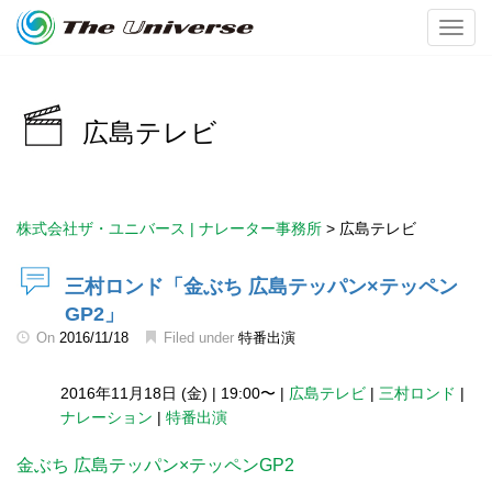
Toggl
広島テレビ
株式会社ザ・ユニバース | ナレーター事務所
>
広島テレビ
三村ロンド「金ぶち 広島テッパン×テッペン
GP2」
On
2016/11/18
Filed under
特番出演
2016年11月18日 (金)
|
19:00〜
|
広島テレビ
|
三村ロンド
|
ナレーション
|
特番出演
金ぶち 広島テッパン×テッペンGP2